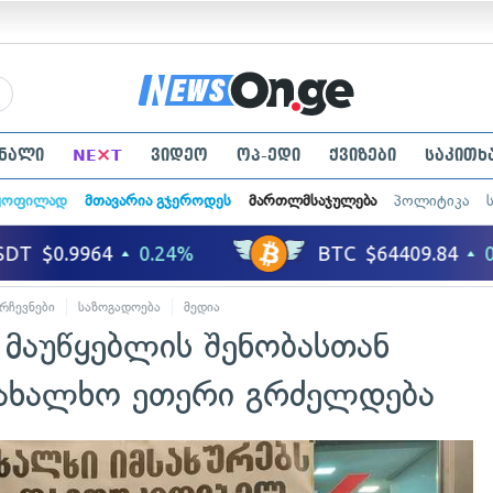
×
ნალი
NE
T
ვიდეო
ოპ-ედი
ქვიზები
საკითხ
ყოფილად
მთავარია გჯეროდეს
მართლმსაჯულება
პოლიტიკა
რჩევნები
საზოგადოება
მედია
 მაუწყებლის შენობასთან
ახალხო ეთერი გრძელდება