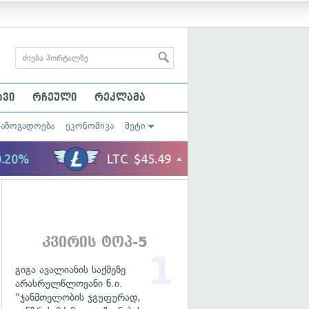
ავი
რჩეული
რეკლამა
საზოგადოება
ეკონომიკა
მეტი
კვირის ტოპ-5
გიგა ავალიანის საქმეზე
არასრულწლოვანი ნ.ი.
"ჯანმთელობის ჯგუფურად,