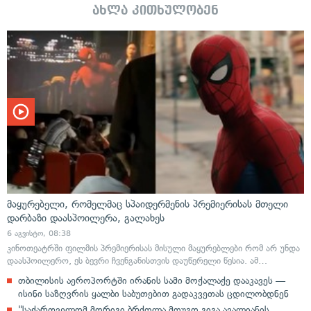
ახლა კითხულობენ
მაყურებელი, რომელმაც სპაიდერმენის პრემიერისას მთელი
დარბაზი დაასპოილერა, გალახეს
6 აგვისტო, 08:38
კინოთეატრში ფილმის პრემიერისას მისული მაყურებლები რომ არ უნდა
დაასპოილერო, ეს ბევრი ჩვენგანისთვის დაუწერელი წესია. ამ…
თბილისის აეროპორტში ირანის სამი მოქალაქე დააკავეს —
ისინი საზღვრის ყალბი საბუთებით გადაკვეთას ცდილობდნენ
"საქართველომ მორიგი ბრძოლა მოუგო გიგა ავალიანის