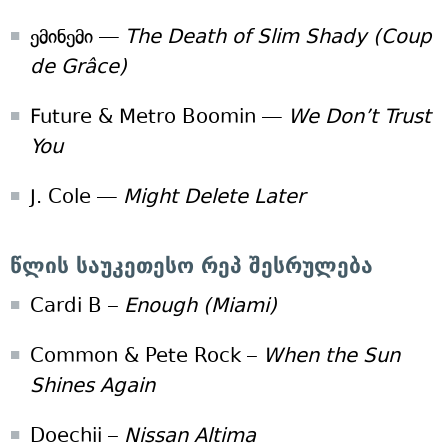
ემინემი —
T
he Death of Slim Shady (Coup
de Grâce)
Future & Metro Boomin —
We Don’t Trust
You
J. Cole —
Might Delete Later
წლის საუკეთესო რეპ შესრულება
Cardi B –
Enough (Miami)
Common & Pete Rock –
When the Sun
Shines Again
Doechii –
Nissan Altima