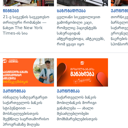
წიგნები
საზოგადოება
ეკონომ
21-ე საუკუნის საუკეთესო
ცელიანი სიკვდილივით
თორნიკე
თრილერი რომანები —
გამოწყობილი კაცი,
ბარსელონ
ნახეთ The New York
რომელიც პაციენტებს
საქართვ
Times-ის სია
სახურავიდან
ეროვნულ
აშტერდებოდა, ამტკიცებს,
ნაკრები
რომ ყვავი იყო
სპონსორ
ეკონომიკა
ეკონომიკა
ისწავლე საზღვარგარეთ
საქართველოს ბანკის
საქართველოს ბანკის
მობილბანკის მორიგი
სტიპენდიით —
განახლება — ახალი
მოსწავლეებისთვის
შესაძლებლობები
შექმნილ საერთაშორისო
მომხმარებლებისთვის
პროგრამაზე მიღება