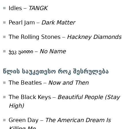
Idles –
TANGK
Pearl Jam –
Dark Matter
The Rolling Stones –
Hackney Diamonds
ჯეკ უაითი –
No Name
წლის საუკეთესო როკ შესრულება
The Beatles –
Now and Then
The Black Keys –
Beautiful People (Stay
High)
Green Day –
The American Dream Is
Killing Me