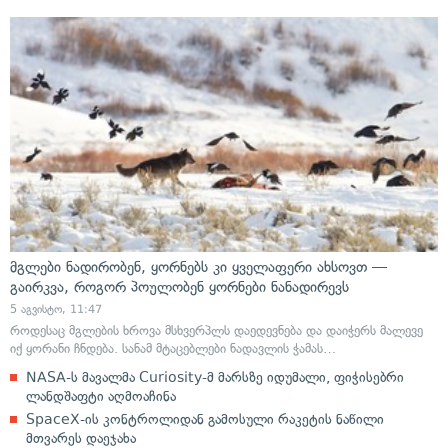
მგლები ნადირობენ, ყორნებს კი ყველაფერი ახსოვთ —
გაირკვა, როგორ პოულობენ ყორნები ნანადირევს
5 აგვისტო, 11:47
როდესაც მგლების ხროვა მსხვერპლს დაედევნება და დაიჭერს მალევე
იქ ყორანი ჩნდება. სანამ მტაცებლები ნადავლის ჭამას…
NASA-ს მავალმა Curiosity-მ მარსზე იდუმალი, ფიჭისებრი
ლანდშაფტი აღმოაჩინა
SpaceX-ის კონტროლიდან გამოსული რაკეტის ნაწილი
მთვარეს დაეჯახა