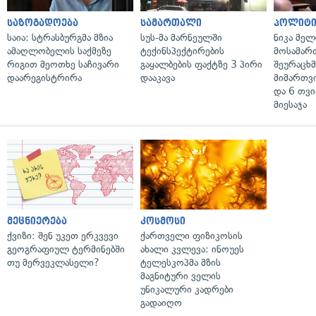
საზოგადოება
სამართალი
პოლიტი
საია: სტრასბურგმა მზია
სუს-მა მარნეულში
ნიკა მელ
ამაღლობელის საქმეზე
ტექინსპექტირების
მოსამარ
რიგით მეოთხე საჩივარი
გაყალბების ფაქტზე 3 პირი
შეურაცხ
დაარეგისტრირა
დააკავა
მიმართვ
და 6 თვ
მიესაჯა
მეცნიერება
კოსმოსი
ქვიზი: შენ უკეთ ერკვევი
ქართველი ფიზიკოსის
გეოგრაფიულ ტერმინებში
ახალი კვლევა: ინოუეს
თუ მერვეკლასელი?
ტელესკოპმა მზის
მაგნიტური ველის
უნიკალური კადრები
გადაიღო