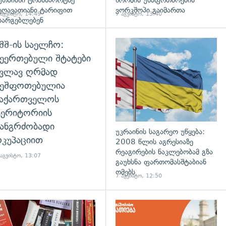
უთაისში ტრანსპორტზე
შრომის უსაფრთხოების
ეღავათიანი ტარიფით
ვორკშოპი გაიმართა
 აგვისტო, 14:49
7 აგვისტო, 13:40
სარგებლებენ
შშ-ის საელჩო:
დახედვა
ეერთებული შტატები
კვლავ ღრმად
შეშფოთებულია
საქართველოს
ტერიტორიის
ანგრძობადი
უკრაინის საგარეო უწყება:
კუპაციით
2008 წლის აგრესიაზე
რეაგირების ნაკლებობამ გზა
 აგვისტო, 13:07
გაუხსნა ფართომასშტაბიან
ომებს
7 აგვისტო, 12:50
დახედვა
გადახედვა