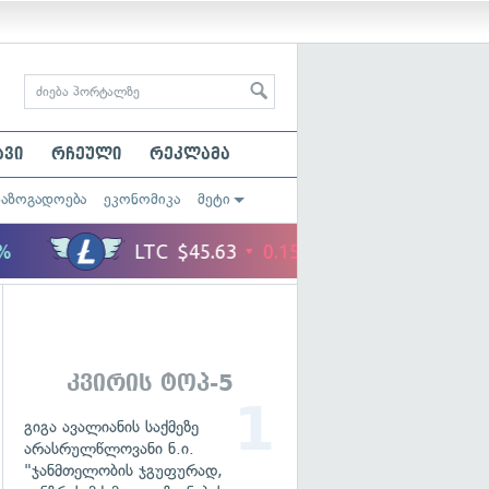
ავი
რჩეული
რეკლამა
საზოგადოება
ეკონომიკა
მეტი
კვირის ტოპ-5
გიგა ავალიანის საქმეზე
არასრულწლოვანი ნ.ი.
"ჯანმთელობის ჯგუფურად,