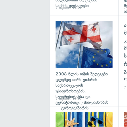
ძალადობის წაქეზებას —
ქ
საქმის დეტალები
შ
7 აგვისტო, 16:50
7
ი
ა
გა
შ
გ
2008 წლის ომის შედეგები
ო
დღემდე ძირს უთხრის
საქართველოს
7
უსაფრთხოებას,
სუვერენიტეტსა და
7 აგვისტო, 13:35
ტერიტორიულ მთლიანობას
— ევროკავშირის
პრესპიკერის განცხადება
გა