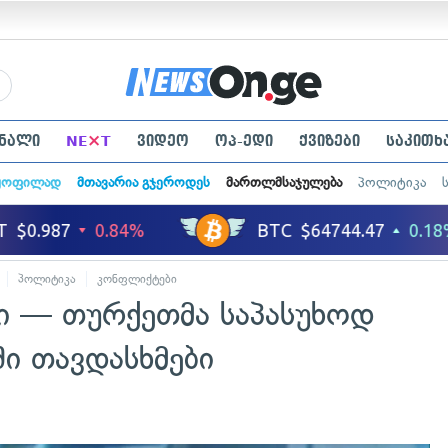
×
ნალი
NE
T
ვიდეო
ოპ-ედი
ქვიზები
საკითხ
ყოფილად
მთავარია გჯეროდეს
მართლმსაჯულება
პოლიტიკა
პოლიტიკა
კონფლიქტები
ში — თურქეთმა საპასუხოდ
ში თავდასხმები