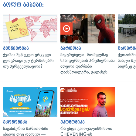
ბოლო ამბები:
მეცნიერება
გართობა
ცხოვრე
ქვიზი: შენ უკეთ ერკვევი
მაყურებელი, რომელმაც
ქუთაისშ
გეოგრაფიულ ტერმინებში
სპაიდერმენის პრემიერისას
ახალი მ
თუ მერვეკლასელი?
მთელი დარბაზი
სივრცე გ
დაასპოილერა, გალახეს
ეკონომიკა
ეკონომიკა
საგანძურის მარათონში
რა უნდა გაითვალისწინოთ
ახალი თვე დაიწყო —
CHEVENING-ის