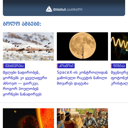
ბოლო ამბები:
მეცნიერება
კოსმოსი
ფიზიკა
მგლები ნადირობენ,
SpaceX-ის კონტროლიდან
მეცნიერ
ყორნებს კი ყველაფერი
გამოსული რაკეტის ნაწილი
ფოტონუ
ახსოვთ — გაირკვა,
მთვარეს დაეჯახა
კრისტალ
როგორ პოულობენ
ყორნები ნანადირევს