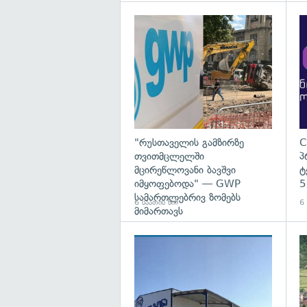
გა
"რუსთაველის გამზირზე
C
თვითმცლელში
პ
მცირეწლოვანი ბავშვი
ტ
იმყოფებოდა" — GWP
5
სამართლებრივ ზომებს
6 საათის წინ
6 
მიმართავს
გა