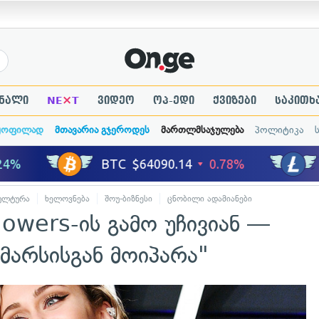
×
ნალი
NE
T
ვიდეო
ოპ-ედი
ქვიზები
საკითხ
ყოფილად
მთავარია გჯეროდეს
მართლმსაჯულება
პოლიტიკა
ულტურა
ხელოვნება
შოუ-ბიზნესი
ცნობილი ადამიანები
lowers-ის გამო უჩივიან —
მარსისგან მოიპარა"