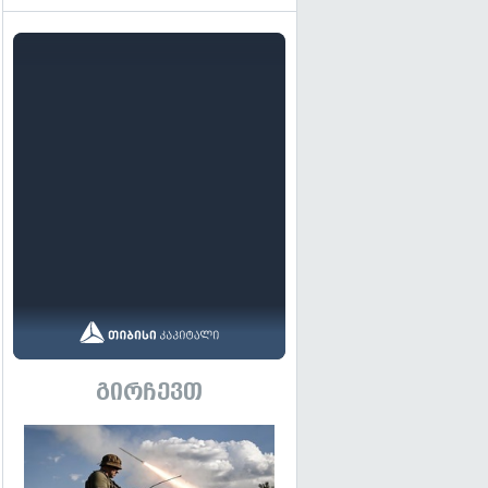
გირჩევთ
გადახედვა