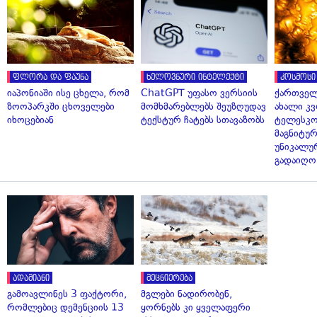
ფლორა და ფაუნა
ხელოვნური ინტელექტი
კოსმოსი
იაპონიაში ისე ცხელა, რომ
ChatGPT უფასო ვერსიის
ქართველ
ზოოპარკში ცხოველები
მომხმარებლებს შეუზღუდავ
ახალი კვ
იხოცებიან
ტექსტურ ჩატებს სთავაზობს
ტელესკო
მაგნიტუ
უნიკალუ
გადაიღო
ადამიანი
მეცნიერება
გამოავლინეს 3 ფაქტორი,
მგლები ნადირობენ,
რომლებიც დემენციის 13
ყორნებს კი ყველაფერი