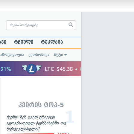
ავი
რჩეული
რეკლამა
საზოგადოება
ეკონომიკა
მეტი
კვირის ტოპ-5
ქვიზი: შენ უკეთ ერკვევი
გეოგრაფიულ ტერმინებში თუ
მერვეკლასელი?