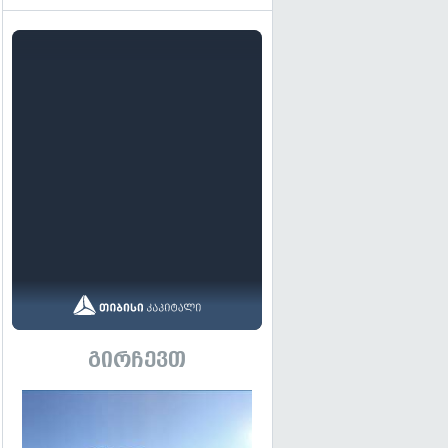
გირჩევთ
გადახედვა