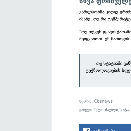
სხვა ფრინველე
კარლსონმა კიდევ ერთხ
იმაზე, თუ რა ტემპერატუ
"თუ თქვენ გყავთ ქათამი
შეიყვანოთ. ეს მათთვის
თუ სტატიაში გა
ტექნოლოგიების სფე
წყარო:
Cbsnews
გაიგეთ მეტი:
ძაღლი
,
კატა