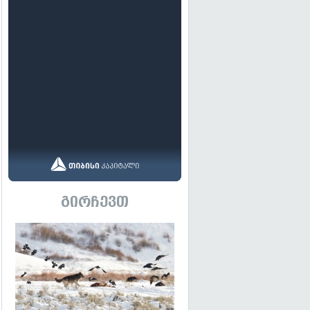
გირჩევთ
გადახედვა