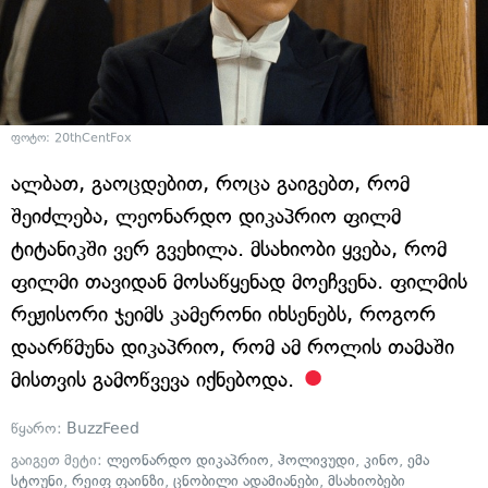
ფოტო: 20thCentFox
ალბათ, გაოცდებით, როცა გაიგებთ, რომ
შეიძლება, ლეონარდო დიკაპრიო ფილმ
ტიტანიკში ვერ გვეხილა. მსახიობი ყვება, რომ
ფილმი თავიდან მოსაწყენად მოეჩვენა. ფილმის
რეჟისორი ჯეიმს კამერონი იხსენებს, როგორ
დაარწმუნა დიკაპრიო, რომ ამ როლის თამაში
მისთვის გამოწვევა იქნებოდა.
წყარო:
BuzzFeed
გაიგეთ მეტი:
ლეონარდო დიკაპრიო
,
ჰოლივუდი
,
კინო
,
ემა
სტოუნი
,
რეიფ ფაინზი
,
ცნობილი ადამიანები
,
მსახიობები