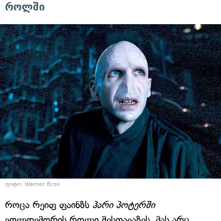
როლში
ფოტო: Warner Bros
როცა რეიფ ფაინზს
ჰარი პოტერში
ვოლდემორის როლი შესთავაზეს, მას არც