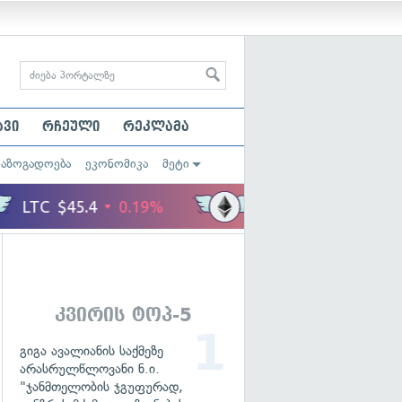
ავი
რჩეული
რეკლამა
საზოგადოება
ეკონომიკა
მეტი
კვირის ტოპ-5
გიგა ავალიანის საქმეზე
არასრულწლოვანი ნ.ი.
"ჯანმთელობის ჯგუფურად,