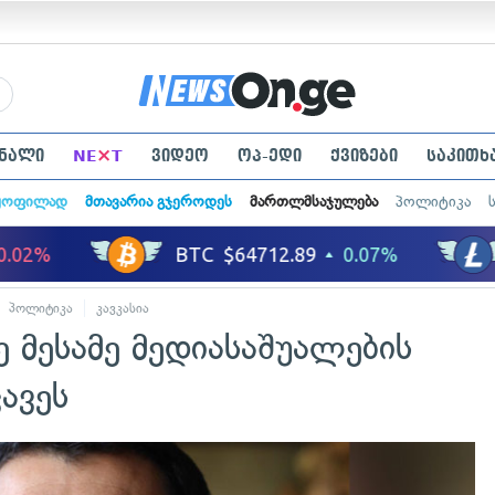
×
ნალი
NE
T
ვიდეო
ოპ-ედი
ქვიზები
საკითხ
ყოფილად
მთავარია გჯეროდეს
მართლმსაჯულება
პოლიტიკა
პოლიტიკა
კავკასია
ე მესამე მედიასაშუალების
ავეს