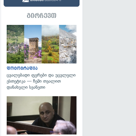
გირჩევთ
გადახედვა
ფოტოგრაფია
ცვალებადი ფერები და უცვლელი
ესთეტიკა — ჩემი თვალით
დანახული სვანეთი
გადახედვა