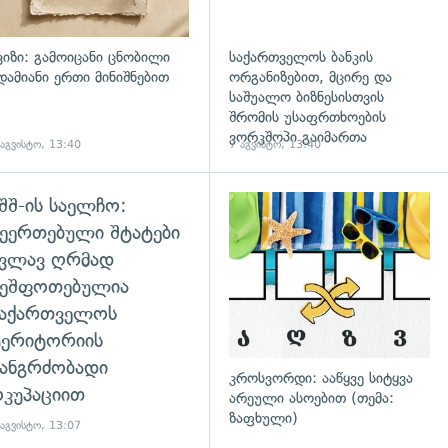
ვიზი: გამოიცანი ცნობილი
საქართველოს ბანკის
დამიანი ერთი მინიშნებით
ორგანიზებით, მცირე და
საშუალო ბიზნესისთვის
შრომის უსაფრთხოების
ვორკშოპი გაიმართა
 აგვისტო, 13:40
7 აგვისტო, 13:40
შშ-ის საელჩო:
დახედვა
ეერთებული შტატები
კვლავ ღრმად
შეშფოთებულია
საქართველოს
ტერიტორიის
ანგრძობადი
კროსვორდი: ააწყვე სიტყვა
კუპაციით
არეული ასოებით (თემა:
ზაფხული)
 აგვისტო, 13:07