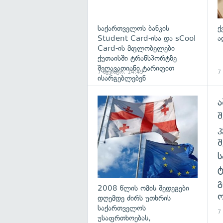
საქართველოს ბანკის
ქ
Student Card-ისა და sCool
ა
Card-ის მფლობელები
ქუთაისში ტრანსპორტზე
შეღავათიანი ტარიფით
7 აგვისტო, 14:49
7
ისარგებლებენ
ა
გა
შ
გ
2008 წლის ომის შედეგები
ო
დღემდე ძირს უთხრის
საქართველოს
7
უსაფრთხოებას,