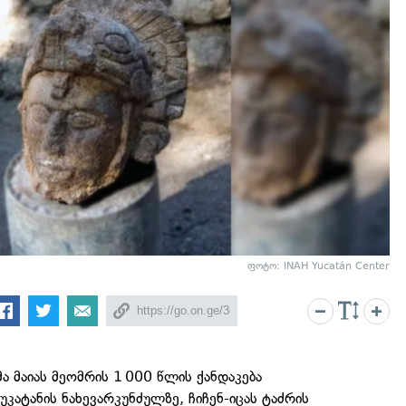
ფოტო: INAH Yucatán Center
ა მაიას მეომრის 1 000 წლის ქანდაკება
უკატანის ნახევარკუნძულზე, ჩიჩენ-იცას ტაძრის