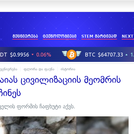
მეცნიერება
ტექნოლოგიები
STEM მარტივად
NEXT
მეცნიერება
ფლორა და ფაუნა
ისტორია
აიას ცივილიზაციის მეომრის
ჩინეს
ველის ფორმის ჩაფხუტი აქვს.