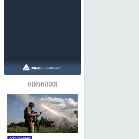
გირჩევთ
გადახედვა