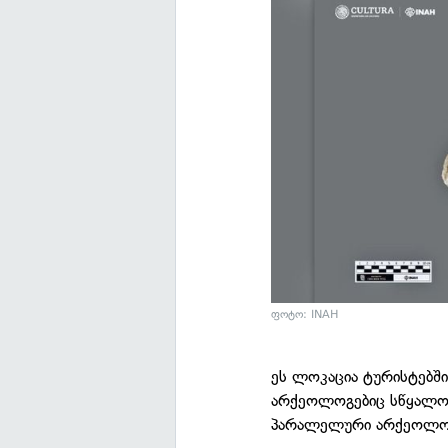
ფოტო: INAH
ეს ლოკაცია ტურისტებშ
არქეოლოგებიც სწყალობე
პარალელური არქეოლოგი