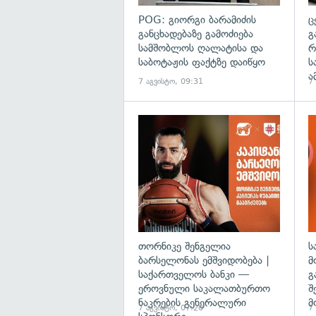
POG: გიორგი ბარამიძის
ც
განცხადებაზე გამოძიება
გ
სამშობლოს ღალატისა და
რ
საბოტაჟის ფაქტზე დაიწყო
ს
ა
7 აგვისტო, 09:31
7
თორნიკე შენგელია
ს
ბარსელონას ემშვიდობება |
მ
საქართველოს ბანკი —
გ
ეროვნული საკალათბურთო
შ
ნაკრების გენერალური
მ
7 აგვისტო, 07:20
7