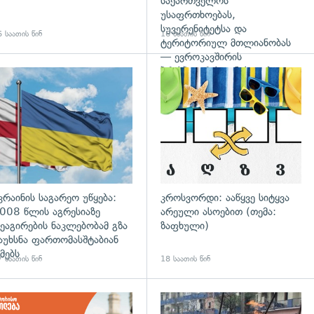
საქართველოს
უსაფრთხოებას,
სუვერენიტეტსა და
 საათის წინ
16 საათის წინ
ტერიტორიულ მთლიანობას
— ევროკავშირის
პრესპიკერის განცხადება
გადახედვა
კრაინის საგარეო უწყება:
კროსვორდი: ააწყვე სიტყვა
008 წლის აგრესიაზე
არეული ასოებით (თემა:
ეაგირების ნაკლებობამ გზა
ზაფხული)
აუხსნა ფართომასშტაბიან
მებს
 საათის წინ
18 საათის წინ
დახედვა