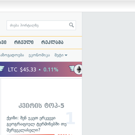
ავი
რჩეული
რეკლამა
საზოგადოება
ეკონომიკა
მეტი
კვირის ტოპ-5
ქვიზი: შენ უკეთ ერკვევი
გეოგრაფიულ ტერმინებში თუ
მერვეკლასელი?