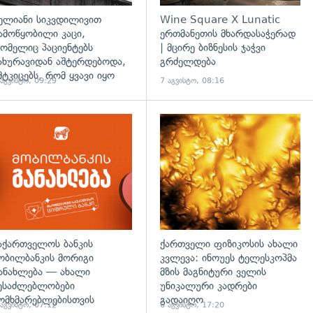
ელიანი სიკვდილივით
Wine Square X Lunatic
ამოწყობილი კაცი,
ერთმანეთის მხარდასაჭერად
ომელიც პაციენტებს
| მცირე ბიზნესის ჯაჭვი
ახურავიდან აშტერდებოდა,
გრძელდება
მტკიცებს, რომ ყვავი იყო
 აგვისტო, 09:29
7 აგვისტო, 08:16
აქართველოს ბანკის
ქართველი ფიზიკოსის ახალი
ობილბანკის მორიგი
კვლევა: ინოუეს ტელესკოპმა
ანახლება — ახალი
მზის მაგნიტური ველის
ესაძლებლობები
უნიკალური კადრები
ომხმარებლებისთვის
გადაიღო
 აგვისტო, 07:12
6 აგვისტო, 17:20