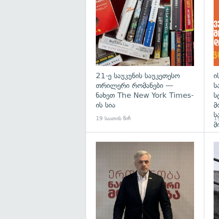
21-ე საუკუნის საუკეთესო
ი
თრილერი რომანები —
ს
ნახეთ The New York Times-
ს
ის სია
მ
ს
19 საათის წინ
19
მ
გა