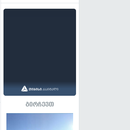
გირჩევთ
გადახედვა