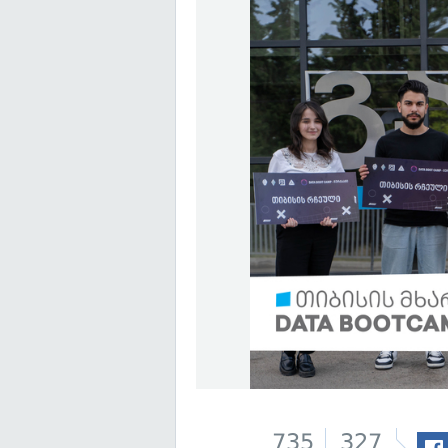
735
327