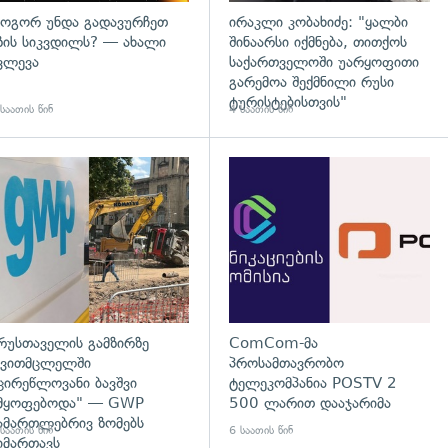
ოგორ უნდა გადავურჩეთ
ირაკლი კობახიძე: "ყალბი
ზის სიკვდილს? — ახალი
შინაარსი იქმნება, თითქოს
ვლევა
საქართველოში უარყოფითი
გარემოა შექმნილი რუსი
ტურისტებისთვის"
საათის წინ
4 საათის წინ
გადახედვა
რუსთაველის გამზირზე
ComCom-მა
ვითმცლელში
პროსამთავრობო
ცირეწლოვანი ბავშვი
ტელეკომპანია POSTV 2
მყოფებოდა" — GWP
500 ლარით დააჯარიმა
ამართლებრივ ზომებს
საათის წინ
6 საათის წინ
იმართავს