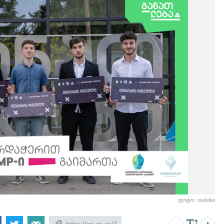
ფოტო: თიბისი