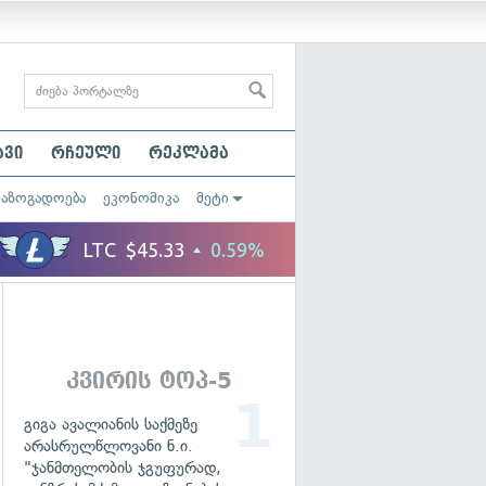
ავი
რჩეული
რეკლამა
საზოგადოება
ეკონომიკა
მეტი
კვირის ტოპ-5
გიგა ავალიანის საქმეზე
არასრულწლოვანი ნ.ი.
"ჯანმთელობის ჯგუფურად,