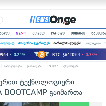
×
ნალი
NE
T
ვიდეო
ოპ-ედი
ქვიზები
საკითხ
ყოფილად
მთავარია გჯეროდეს
მართლმსაჯულება
პოლიტიკა
საზოგადოება
განათლება
Sci-Tech
ტრენინგები
ჭერით ტექნოლოგიური
A BOOTCAMP გაიმართა