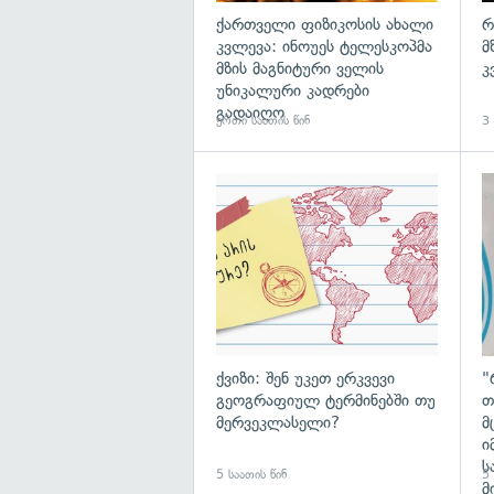
ქართველი ფიზიკოსის ახალი
რ
კვლევა: ინოუეს ტელესკოპმა
მ
მზის მაგნიტური ველის
კ
უნიკალური კადრები
გადაიღო
ერთი საათის წინ
3 
ქვიზი: შენ უკეთ ერკვევი
"
გეოგრაფიულ ტერმინებში თუ
თ
მერვეკლასელი?
მ
ი
ს
5 საათის წინ
5 
მ