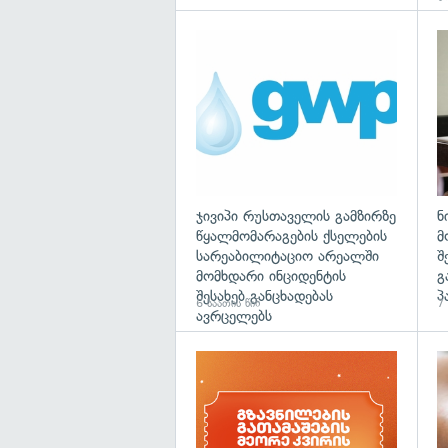
ჯივიპი რუსთაველის გამზირზე
ნ
წყალმომარაგების ქსელების
მ
სარეაბილიტაციო არეალში
შ
მომხდარი ინციდენტის
გ
შესახებ განცხადებას
პ
6 საათის წინ
7 
ავრცელებს