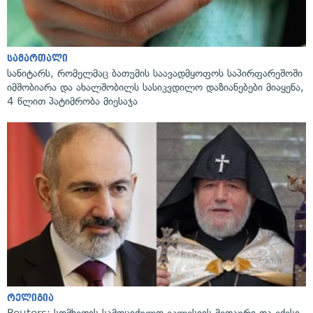
სამართალი
სანიტარს, რომელმაც ბათუმის საავადმყოფოს საპირფარეშოში
იმშობიარა და ახალშობილს სასიკვდილო დაზიანებები მიაყენა,
4 წლით პატიმრობა მიესაჯა
რელიგია