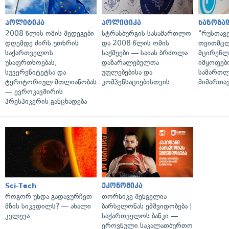
პოლიტიკა
პოლიტიკა
საზოგა
2008 წლის ომის შედეგები
სტრასბურგის სასამართლო
"რუსთავ
დღემდე ძირს უთხრის
და 2008 წლის ომის
თვითმც
საქართველოს
საქმეები — საიას ბრძოლა
მცირეწლ
უსაფრთხოებას,
დაზარალებულთა
იმყოფებ
სუვერენიტეტსა და
უფლებებისა და
სამართლ
ტერიტორიულ მთლიანობას
კომპენსაციებისთვის
მიმართა
— ევროკავშირის
პრესპიკერის განცხადება
Sci-Tech
ეკონომიკა
როგორ უნდა გადავურჩეთ
თორნიკე შენგელია
მზის სიკვდილს? — ახალი
ბარსელონას ემშვიდობება |
კვლევა
საქართველოს ბანკი —
ეროვნული საკალათბურთო