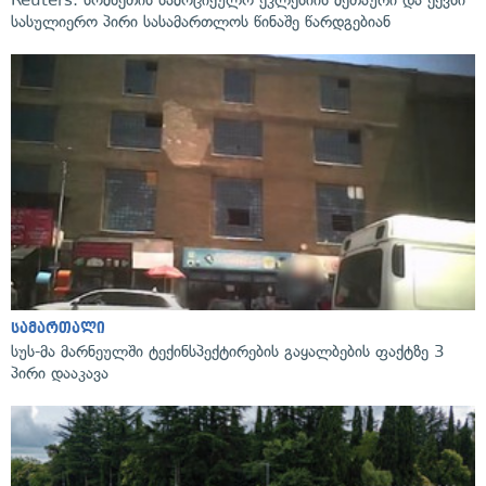
Reuters: სომხეთის სამოციქულო ეკლესიის მეთაური და ექვსი
სასულიერო პირი სასამართლოს წინაშე წარდგებიან
სამართალი
სუს-მა მარნეულში ტექინსპექტირების გაყალბების ფაქტზე 3
პირი დააკავა