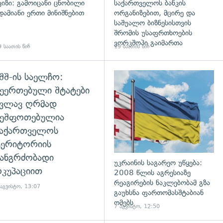
ვიზი: გამოიცანი ცნობილი
საქართველოს ბანკის
დამიანი ერთი მინიშნებით
ორგანიზებით, მცირე და
საშუალო ბიზნესისთვის
შრომის უსაფრთხოების
ვორკშოპი გაიმართა
 საათის წინ
19 საათის წინ
შშ-ის საელჩო:
დახედვა
ეერთებული შტატები
კვლავ ღრმად
შეშფოთებულია
საქართველოს
ტერიტორიის
ანგრძობადი
უკრაინის საგარეო უწყება:
კუპაციით
2008 წლის აგრესიაზე
რეაგირების ნაკლებობამ გზა
 აგვისტო, 13:07
გაუხსნა ფართომასშტაბიან
ომებს
7 აგვისტო, 12:50