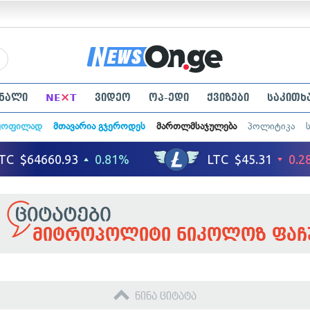
×
ნალი
NE
T
ვიდეო
ოპ-ედი
ქვიზები
საკითხ
ყოფილად
მთავარია გჯეროდეს
მართლმსაჯულება
პოლიტიკა
მიტროპოლიტი ნიკოლოზ ფაჩ
წინა ციტატა