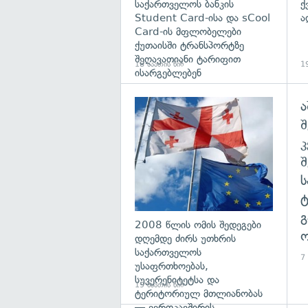
საქართველოს ბანკის
ქ
Student Card-ისა და sCool
ა
Card-ის მფლობელები
ქუთაისში ტრანსპორტზე
შეღავათიანი ტარიფით
18 საათის წინ
19
ისარგებლებენ
ა
გა
შ
გ
2008 წლის ომის შედეგები
ო
დღემდე ძირს უთხრის
საქართველოს
7
უსაფრთხოებას,
სუვერენიტეტსა და
19 საათის წინ
ტერიტორიულ მთლიანობას
— ევროკავშირის