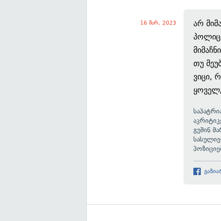
არ მიმ
16 მარ, 2023
პოლიცი
მიმაჩნ
თუ მეუ
ვიცი, 
ყოველგ
საპატრი
აკრიტიკ
გუშინ მ
სასულიე
პოზიციე
გაზია