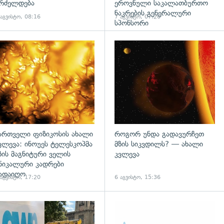
რძელდება
ეროვნული საკალათბურთო
ნაკრების გენერალური
 აგვისტო, 08:16
7 აგვისტო, 07:20
სპონსორი
გადახედვა
ართველი ფიზიკოსის ახალი
როგორ უნდა გადავურჩეთ
ვლევა: ინოუეს ტელესკოპმა
მზის სიკვდილს? — ახალი
ზის მაგნიტური ველის
კვლევა
ნიკალური კადრები
ადაიღო
 აგვისტო, 17:20
6 აგვისტო, 15:36
გადახედვა