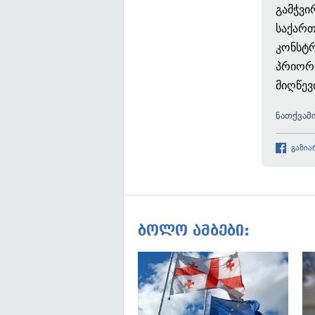
გამჭვი
საქარ
კონსტ
პრიორი
მიღწევ
ნათქვამ
გაზია
ბოლო ამბები: