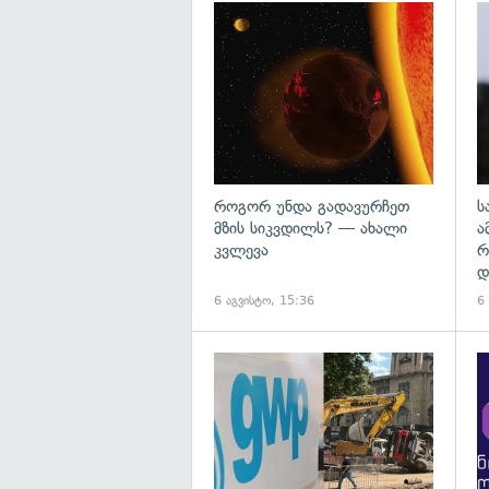
გა
როგორ უნდა გადავურჩეთ
ს
მზის სიკვდილს? — ახალი
ა
კვლევა
რ
დ
6 აგვისტო, 15:36
6
გა