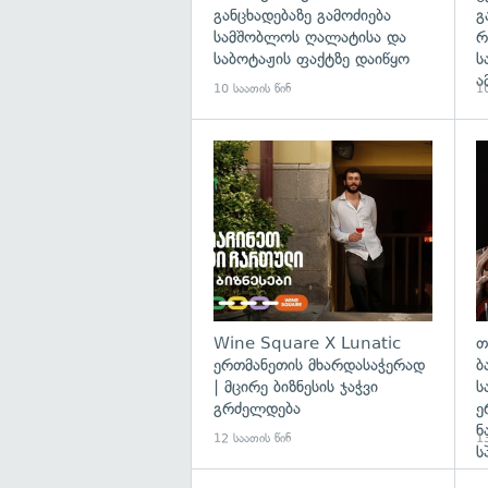
განცხადებაზე გამოძიება
გ
სამშობლოს ღალატისა და
რ
საბოტაჟის ფაქტზე დაიწყო
ს
ა
10 საათის წინ
10
Wine Square X Lunatic
თ
ერთმანეთის მხარდასაჭერად
ბ
| მცირე ბიზნესის ჯაჭვი
ს
გრძელდება
ე
ნ
12 საათის წინ
13
ს