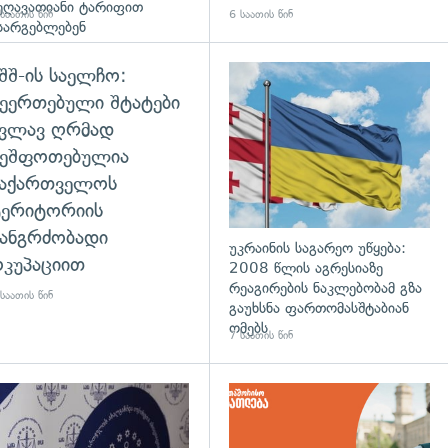
ეღავათიანი ტარიფით
საათის წინ
6 საათის წინ
სარგებლებენ
შშ-ის საელჩო:
ეერთებული შტატები
კვლავ ღრმად
შეშფოთებულია
საქართველოს
ტერიტორიის
ანგრძობადი
უკრაინის საგარეო უწყება:
კუპაციით
2008 წლის აგრესიაზე
რეაგირების ნაკლებობამ გზა
საათის წინ
გაუხსნა ფართომასშტაბიან
ომებს
7 საათის წინ
დახედვა
გადახედვა