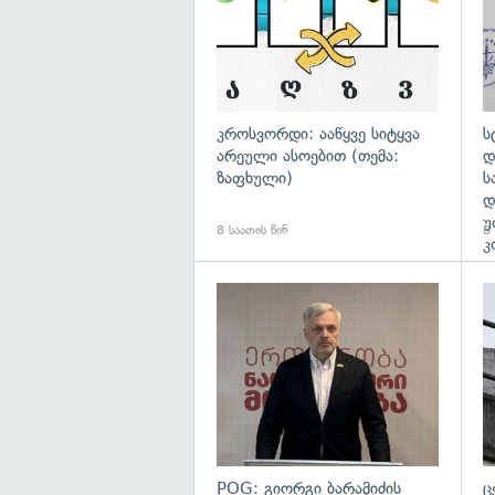
კროსვორდი: ააწყვე სიტყვა
ს
არეული ასოებით (თემა:
დ
ზაფხული)
ს
დ
უ
8 საათის წინ
8 
კ
გა
POG: გიორგი ბარამიძის
ც