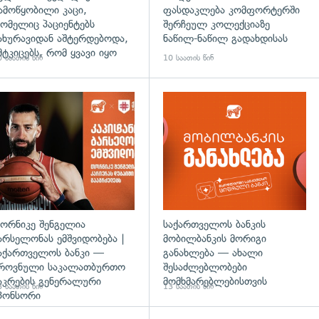
ამოწყობილი კაცი,
ფასდაკლება კომფორტერში
ომელიც პაციენტებს
შერჩეულ კოლექციაზე
ახურავიდან აშტერდებოდა,
ნაწილ-ნაწილ გადახდისას
მტკიცებს, რომ ყვავი იყო
 საათის წინ
10 საათის წინ
ორნიკე შენგელია
საქართველოს ბანკის
არსელონას ემშვიდობება |
მობილბანკის მორიგი
აქართველოს ბანკი —
განახლება — ახალი
როვნული საკალათბურთო
შესაძლებლობები
აკრების გენერალური
მომხმარებლებისთვის
 საათის წინ
13 საათის წინ
პონსორი