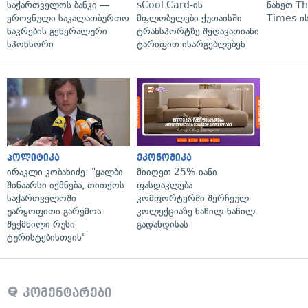
საქართველოს ბანკი —
sCool Card-ის
ნახეთ T
ეროვნული საკალათბურთო
მფლობელები ქუთაისში
Times-ის
ნაკრების გენერალური
ტრანსპორტზე შეღავათიანი
სპონსორი
ტარიფით ისარგებლებენ
პოლიტიკა
ეკონომიკა
ირაკლი კობახიძე: "ყალბი
მიიღეთ 25%-იანი
შინაარსი იქმნება, თითქოს
ფასდაკლება
საქართველოში
კომფორტერში შერჩეულ
უარყოფითი გარემოა
კოლექციაზე ნაწილ-ნაწილ
შექმნილი რუსი
გადახდისას
ტურისტებისთვის"
კომენტარები