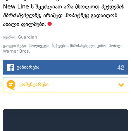
New Line-ს შეუძლიათ არა მხოლოდ
ბეჭდების
მბრძანებელზე
, არამედ
ჰობიტზეც
გადაიღონ
ახალი ფილმები.
წყარო:
Guardian
გაიგეთ მეტი:
ჰოლივუდი
,
ბეჭდების მბრძანებელი
,
კინო
,
ჰობიტი
,
Warner Bros.
42
გაზიარება
კომენტარები