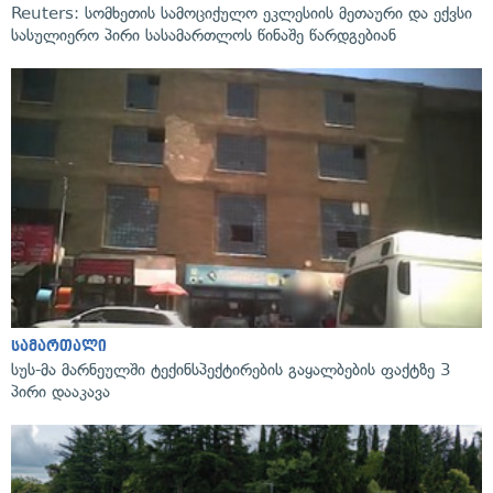
Reuters: სომხეთის სამოციქულო ეკლესიის მეთაური და ექვსი
სასულიერო პირი სასამართლოს წინაშე წარდგებიან
სამართალი
სუს-მა მარნეულში ტექინსპექტირების გაყალბების ფაქტზე 3
პირი დააკავა