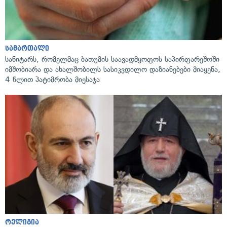
სამართალი
სანიტარს, რომელმაც ბათუმის საავადმყოფოს საპირფარეშოში
იმშობიარა და ახალშობილს სასიკვდილო დაზიანებები მიაყენა,
4 წლით პატიმრობა მიესაჯა
რელიგია