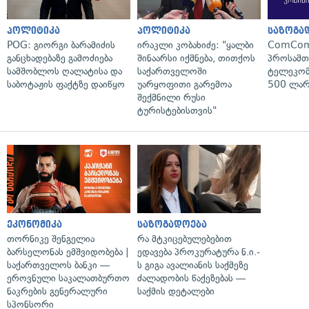
პოლიტიკა
პოლიტიკა
საზოგა
POG: გიორგი ბარამიძის
ირაკლი კობახიძე: "ყალბი
ComCom
განცხადებაზე გამოძიება
შინაარსი იქმნება, თითქოს
პროსამ
სამშობლოს ღალატისა და
საქართველოში
ტელეკომ
საბოტაჟის ფაქტზე დაიწყო
უარყოფითი გარემოა
500 ლარ
შექმნილი რუსი
ტურისტებისთვის"
ეკონომიკა
საზოგადოება
თორნიკე შენგელია
რა მტკიცებულებებით
ბარსელონას ემშვიდობება |
ედავება პროკურატურა ნ.ი.-
საქართველოს ბანკი —
ს გიგა ავალიანის საქმეზე
ეროვნული საკალათბურთო
ძალადობის წაქეზებას —
ნაკრების გენერალური
საქმის დეტალები
სპონსორი