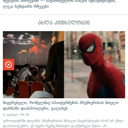
შევსების პროცესში — საქართველოს ბანკის სტიპენდიატის,
ლუკა ხუნდაძის რჩევები
ახლა კითხულობენ
მაყურებელი, რომელმაც სპაიდერმენის პრემიერისას მთელი
დარბაზი დაასპოილერა, გალახეს
6 აგვისტო, 08:38
კინოთეატრში ფილმის პრემიერისას მისული მაყურებლები რომ არ უნდა
დაასპოილერო, ეს ბევრი ჩვენგანისთვის დაუწერელი წესია. ამ…