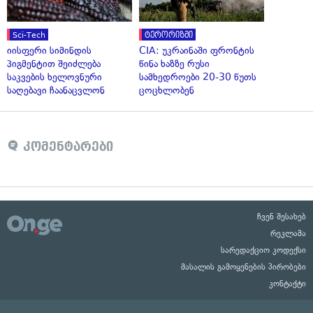
Sci-Tech
ტერორიზმი
იისფერი სიმინდის
CIA: უკრაინაში ფრონტის
პიგმენტით შეიძლება
წინა ხაზზე რუსი
საკვების ხელოვნური
სამხედროები 20-30 წუთს
საღებავი ჩაანაცვლონ
ცოცხლობენ
კომენტარები
ჩვენ შესახებ
რეკლამა
სარედაქციო კოდექსი
მასალის გამოყენების პირობები
კონტაქტი