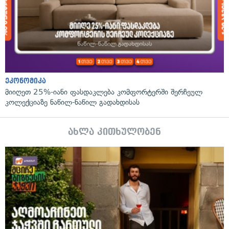
ეკონომიკა
მიიღეთ 25%-იანი ფასდაკლება კომფორტერში შერჩეულ
კოლექციაზე ნაწილ-ნაწილ გადახდისას
ახლა კითხულობენ