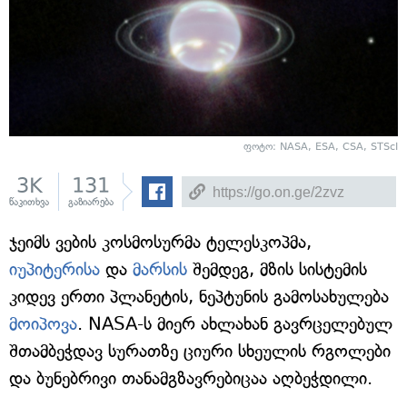
ფოტო: NASA, ESA, CSA, STScI
3K
131
წაკითხვა
გაზიარება
ჯეიმს ვების კოსმოსურმა ტელესკოპმა,
იუპიტერისა
და
მარსის
შემდეგ, მზის სისტემის
კიდევ ერთი პლანეტის, ნეპტუნის გამოსახულება
მოიპოვა
. NASA-ს მიერ ახლახან გავრცელებულ
შთამბეჭდავ სურათზე ციური სხეულის რგოლები
და ბუნებრივი თანამგზავრებიცაა აღბეჭდილი.