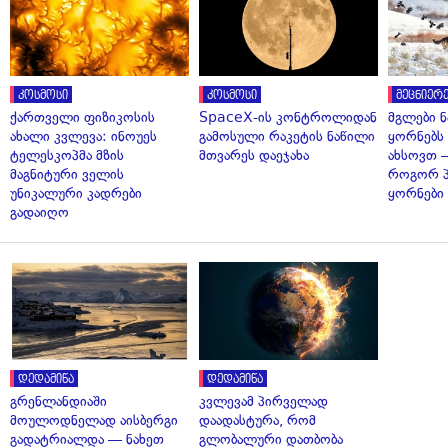
კოსმოსი
კოსმოსი
მეცნიერე
ქართველი ფიზიკოსის
SpaceX-ის კონტროლიდან
მგლები 
ახალი კვლევა: ინოუეს
გამოსული რაკეტის ნაწილი
ყორნებს
ტელესკოპმა მზის
მთვარეს დაეჯახა
ახსოვთ —
მაგნიტური ველის
როგორ 
უნიკალური კადრები
ყორნები
გადაიღო
დედამიწა
დედამიწა
გრენლანდიაში
კვლევამ პირველად
მოულოდნელად აისბერგი
დაადასტურა, რომ
გადატრიალდა — ნახეთ
გლობალური დათბობა