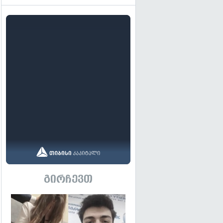
გირჩევთ
გადახედვა