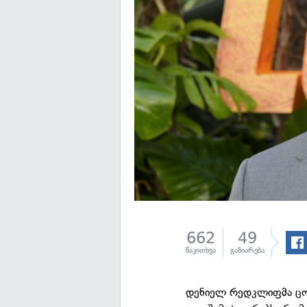
662
49
წაკითხვა
გაზიარება
დენიელ რედკლიფმა ცოტ