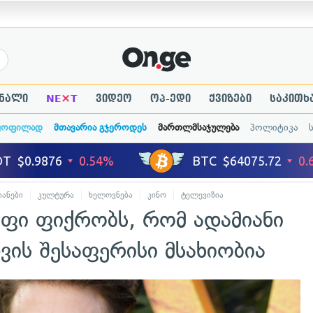
×
ნალი
NE
T
ვიდეო
ოპ-ედი
ქვიზები
საკითხ
ყოფილად
მთავარია გჯეროდეს
მართლმსაჯულება
პოლიტიკა
ანები
კულტურა
ხელოვნება
კინო
ტელევიზია
ი ფიქრობს, რომ ადამიანი
ის შესაფერისი მსახიობია