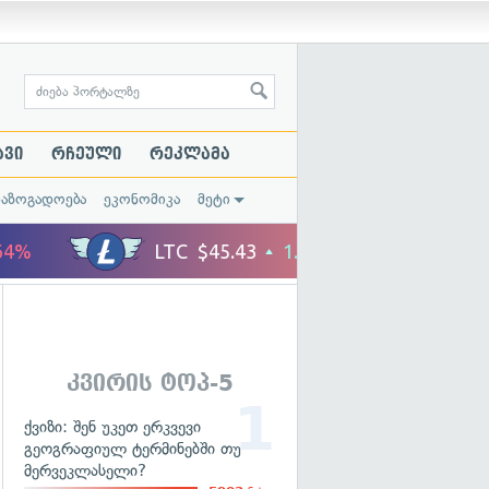
ავი
რჩეული
რეკლამა
საზოგადოება
ეკონომიკა
მეტი
კვირის ტოპ-5
ქვიზი: შენ უკეთ ერკვევი
გეოგრაფიულ ტერმინებში თუ
მერვეკლასელი?