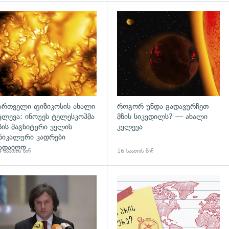
გადახედვა
ართველი ფიზიკოსის ახალი
როგორ უნდა გადავურჩეთ
ვლევა: ინოუეს ტელესკოპმა
მზის სიკვდილს? — ახალი
ზის მაგნიტური ველის
კვლევა
ნიკალური კადრები
ადაიღო
 საათის წინ
16 საათის წინ
დახედვა
გადახედვა