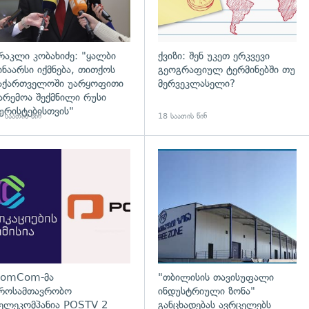
რაკლი კობახიძე: "ყალბი
ქვიზი: შენ უკეთ ერკვევი
ინაარსი იქმნება, თითქოს
გეოგრაფიულ ტერმინებში თუ
აქართველოში უარყოფითი
მერვეკლასელი?
არემოა შექმნილი რუსი
ურისტებისთვის"
 საათის წინ
18 საათის წინ
დახედვა
გადახედვა
omCom-მა
"თბილისის თავისუფალი
როსამთავრობო
ინდუსტრიული ზონა"
ელეკომპანია POSTV 2
განცხადებას ავრცელებს