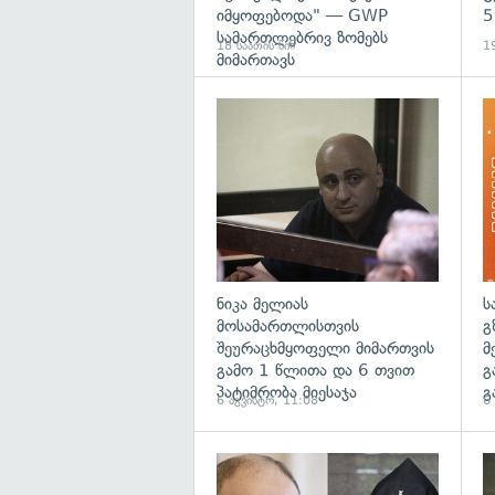
იმყოფებოდა" — GWP
5
სამართლებრივ ზომებს
18 საათის წინ
19
მიმართავს
გა
ნიკა მელიას
ს
მოსამართლისთვის
გ
შეურაცხმყოფელი მიმართვის
მ
გამო 1 წლითა და 6 თვით
გ
პატიმრობა მიესაჯა
გ
6 აგვისტო, 11:08
6
გა