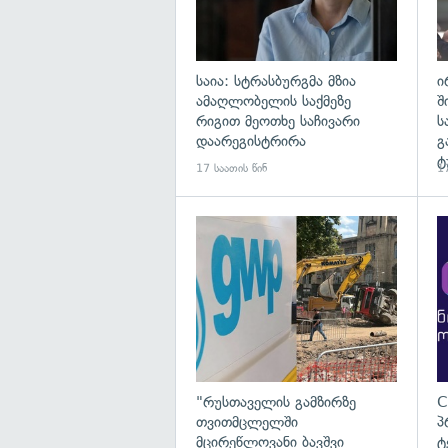
საია: სტრასბურგმა მზია
ი
ამაღლობელის საქმეზე
შ
რიგით მეოთხე საჩივარი
ს
დაარეგისტრირა
გ
ტ
17 საათის წინ
17
გა
"რუსთაველის გამზირზე
C
თვითმცლელში
პ
მცირეწლოვანი ბავშვი
ტ