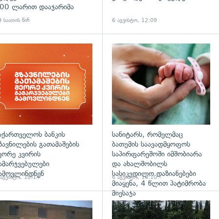
00 ლარით დააჯარიმა
 საათის წინ
6 აგვისტო, 12:09
დახედვა
აქართველოს ბანკის
სანიტარს, რომელმაც
ზავნილების გათამაშების
ბათუმის საავადმყოფოს
ეორე კვირის
საპირფარეშოში იმშობიარა
ამარჯვებულები
და ახალშობილს
ამოვლინდნენ
სასიკვდილო დაზიანებები
 აგვისტო, 10:14
6 აგვისტო, 10:10
მიაყენა, 4 წლით პატიმრობა
მიესაჯა
დახედვა
გადახედვა