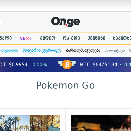
×
ნალი
NE
T
ვიდეო
ოპ-ედი
ქვიზები
საკითხ
ყოფილად
მთავარია გჯეროდეს
მართლმსაჯულება
პოლიტიკა
Pokemon Go
ადახედვა
გადახედვა