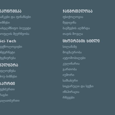
ეკონომიკა
ჯანმრთელობა
ბანკები და ფინანსები
ფსიქოლოგია
ბიზნესი
მედიცინა
სახელმწიფო ბიუჯეტი
ბავშვების აღზრდა
სოფლის მეურნეობა
თავის მოვლა
Sci-Tech
ცხოვრების სტილი
ტექნოლოგიები
სილამაზე
ინტერნეტი
მოგზაურობა
მეცნიერება
ავტომობილები
კულინარია
კულტურა
გართობა
ხელოვნება
იუმორი
შოუ-ბიზნესი
სამსახური
სპორტი
სიყვარული და სექსი
ფეხბურთი
ინსპირაცია
რაგბი
რჩევები
კალათბურთი