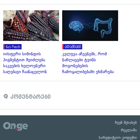
Sci-Tech
ადამიანი
იისფერი სიმინდის
კვლევა აჩვენებს, რომ
პიგმენტით შეიძლება
ნაწლავები ტვინს
საკვების ხელოვნური
მოგონებების
საღებავი ჩაანაცვლონ
ჩამოყალიბებაში ეხმარება
კომენტარები
ჩვენ შესახებ
რეკლამა
სარედაქციო კოდექსი