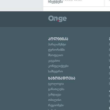
იბეჭდება
პოლიტიკა
პარლამენტი
ტერორიზმი
მსოფლიო
კავკასია
კონფლიქტები
სამხედრო
საზოგადოება
ეკოლოგია
განათლება
ჯანდაცვა
თბილისი
რეგიონები