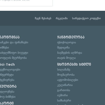
ჩვენ შესახებ
რეკლამა
სარედაქციო კოდექსი
ეკონომიკა
ჯანმრთელობა
ბანკები და ფინანსები
ფსიქოლოგია
ბიზნესი
მედიცინა
სახელმწიფო ბიუჯეტი
ბავშვების აღზრდა
სოფლის მეურნეობა
თავის მოვლა
Sci-Tech
ცხოვრების სტილი
ტექნოლოგიები
სილამაზე
ინტერნეტი
მოგზაურობა
მეცნიერება
ავტომობილები
კულინარია
კულტურა
გართობა
ხელოვნება
იუმორი
შოუ-ბიზნესი
სამსახური
სპორტი