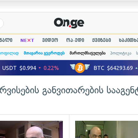
×
ნალი
NE
T
ვიდეო
ოპ-ედი
ქვიზები
საკითხ
ყოფილად
მთავარია გჯეროდეს
მართლმსაჯულება
პოლიტიკა
რვისების განვითარების სააგენ
ადახედვა
გადახედვა