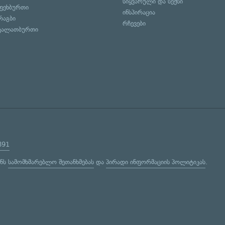
სიყვარული და სექსი
ფეხბურთი
ინსპირაცია
რაგბი
რჩევები
კალათბურთი
891
ენს
სამომხმარებლო შეთანხმებას
და
პირადი ინფორმაციის პოლიტიკას
.