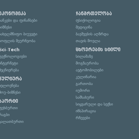
ეკონომიკა
ჯანმრთელობა
ბანკები და ფინანსები
ფსიქოლოგია
ბიზნესი
მედიცინა
სახელმწიფო ბიუჯეტი
ბავშვების აღზრდა
სოფლის მეურნეობა
თავის მოვლა
Sci-Tech
ცხოვრების სტილი
ტექნოლოგიები
სილამაზე
ინტერნეტი
მოგზაურობა
მეცნიერება
ავტომობილები
კულინარია
კულტურა
გართობა
ხელოვნება
იუმორი
შოუ-ბიზნესი
სამსახური
სპორტი
სიყვარული და სექსი
ფეხბურთი
ინსპირაცია
რაგბი
რჩევები
კალათბურთი