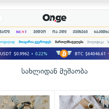
×
ნალი
NE
T
ვიდეო
ოპ-ედი
ქვიზები
საკითხ
ყოფილად
მთავარია გჯეროდეს
მართლმსაჯულება
პოლიტიკა
სახლიდან მუშაობა
ადახედვა
გადახედვა