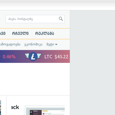
ავი
რჩეული
რეკლამა
საზოგადოება
ეკონომიკა
მეტი
გადახედვა
გადახედვა