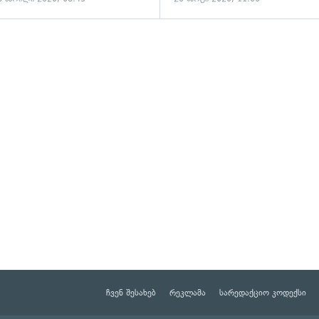
ადახედვა
ჩვენ შესახებ
რეკლამა
სარედაქციო კოდექსი