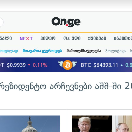
×
ნალი
NE
T
ვიდეო
ოპ-ედი
ქვიზები
საკითხ
ყოფილად
მთავარია გჯეროდეს
მართლმსაჯულება
პოლიტიკა
რეზიდენტო არჩევნები აშშ-ში 
ადახედვა
გადახედვა