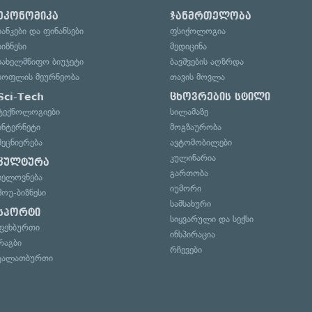
ეკონომიკა
ჯანმრთელობა
ბანკები და ფინანსები
ფსიქოლოგია
ბიზნესი
მედიცინა
სახელმწიფო ბიუჯეტი
ბავშვების აღზრდა
სოფლის მეურნეობა
თავის მოვლა
Sci-Tech
ცხოვრების სტილი
ტექნოლოგიები
სილამაზე
ინტერნეტი
მოგზაურობა
მეცნიერება
ავტომობილები
კულინარია
კულტურა
გართობა
ხელოვნება
იუმორი
შოუ-ბიზნესი
სამსახური
სპორტი
სიყვარული და სექსი
ფეხბურთი
ინსპირაცია
რაგბი
რჩევები
კალათბურთი