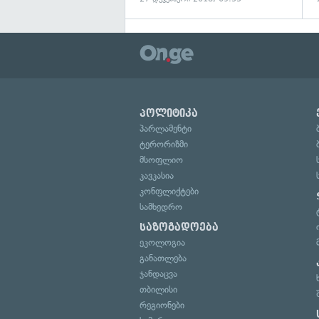
პოლიტიკა
პარლამენტი
ტერორიზმი
მსოფლიო
კავკასია
კონფლიქტები
სამხედრო
საზოგადოება
ეკოლოგია
განათლება
ჯანდაცვა
თბილისი
რეგიონები