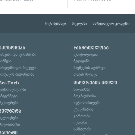
ჩვენ შესახებ
რეკლამა
სარედაქციო კოდექსი
ეკონომიკა
ჯანმრთელობა
ბანკები და ფინანსები
ფსიქოლოგია
ბიზნესი
მედიცინა
სახელმწიფო ბიუჯეტი
ბავშვების აღზრდა
სოფლის მეურნეობა
თავის მოვლა
Sci-Tech
ცხოვრების სტილი
ტექნოლოგიები
სილამაზე
ინტერნეტი
მოგზაურობა
მეცნიერება
ავტომობილები
კულინარია
კულტურა
გართობა
ხელოვნება
იუმორი
შოუ-ბიზნესი
სამსახური
სპორტი