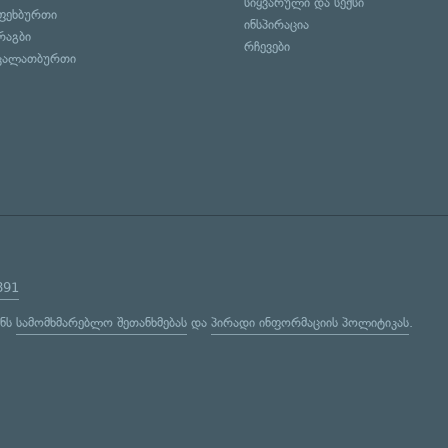
სიყვარული და სექსი
ფეხბურთი
ინსპირაცია
რაგბი
რჩევები
კალათბურთი
891
ენს
სამომხმარებლო შეთანხმებას
და
პირადი ინფორმაციის პოლიტიკას
.