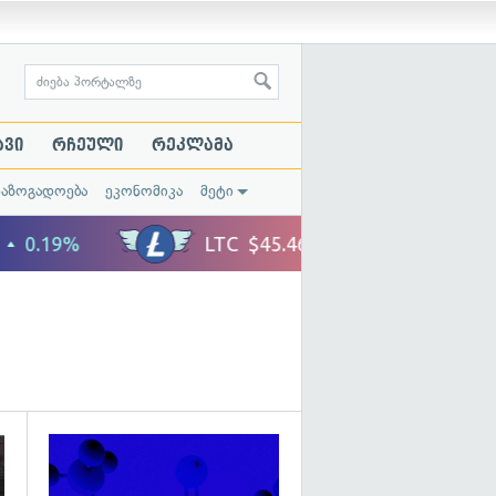
ავი
რჩეული
რეკლამა
საზოგადოება
ეკონომიკა
მეტი
გადახედვა
გადახედვა