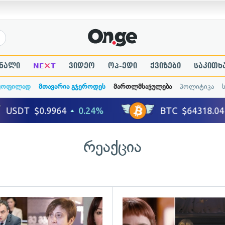
×
ნალი
NE
T
ვიდეო
ოპ-ედი
ქვიზები
საკითხ
ყოფილად
მთავარია გჯეროდეს
მართლმსაჯულება
პოლიტიკა
რეაქცია
ადახედვა
გადახედვა