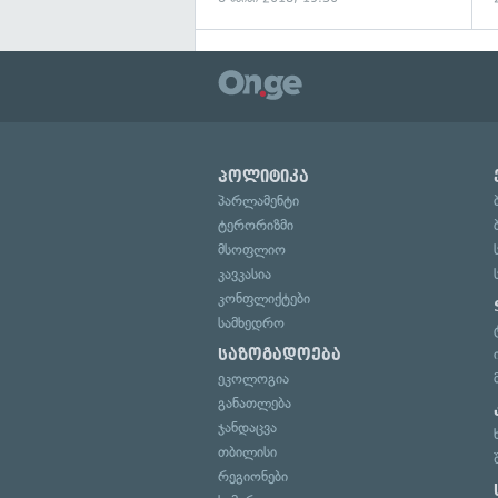
პოლიტიკა
პარლამენტი
ტერორიზმი
მსოფლიო
კავკასია
კონფლიქტები
სამხედრო
საზოგადოება
ეკოლოგია
განათლება
ჯანდაცვა
თბილისი
რეგიონები