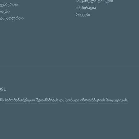
სიყვარული და სექსი
ფეხბურთი
ინსპირაცია
რაგბი
რჩევები
კალათბურთი
891
ენს
სამომხმარებლო შეთანხმებას
და
პირადი ინფორმაციის პოლიტიკას
.