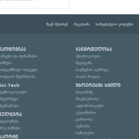
ჩვენ შესახებ
რეკლამა
სარედაქციო კოდექსი
ეკონომიკა
ჯანმრთელობა
ბანკები და ფინანსები
ფსიქოლოგია
ბიზნესი
მედიცინა
სახელმწიფო ბიუჯეტი
ბავშვების აღზრდა
სოფლის მეურნეობა
თავის მოვლა
Sci-Tech
ცხოვრების სტილი
ტექნოლოგიები
სილამაზე
ინტერნეტი
მოგზაურობა
მეცნიერება
ავტომობილები
კულინარია
კულტურა
გართობა
ხელოვნება
იუმორი
შოუ-ბიზნესი
სამსახური
სპორტი