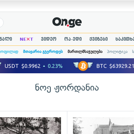
×
ნალი
NE
T
ვიდეო
ოპ-ედი
ქვიზები
საკითხ
ყოფილად
მთავარია გჯეროდეს
მართლმსაჯულება
პოლიტიკა
ნოე ჟორდანია