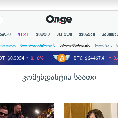
×
ნალი
NE
T
ვიდეო
ოპ-ედი
ქვიზები
საკითხ
ყოფილად
მთავარია გჯეროდეს
მართლმსაჯულება
პოლიტიკა
კომენდანტის საათი
ადახედვა