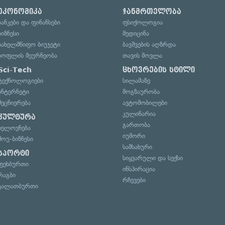
ეკონომიკა
ჯანმრთელობა
ბანკები და ფინანსები
ფსიქოლოგია
ბიზნესი
მედიცინა
სახელმწიფო ბიუჯეტი
ბავშვების აღზრდა
სოფლის მეურნეობა
თავის მოვლა
Sci-Tech
ცხოვრების სტილი
ტექნოლოგიები
სილამაზე
ინტერნეტი
მოგზაურობა
მეცნიერება
ავტომობილები
კულინარია
კულტურა
გართობა
ხელოვნება
იუმორი
შოუ-ბიზნესი
სამსახური
სპორტი
სიყვარული და სექსი
ფეხბურთი
ინსპირაცია
რაგბი
რჩევები
კალათბურთი