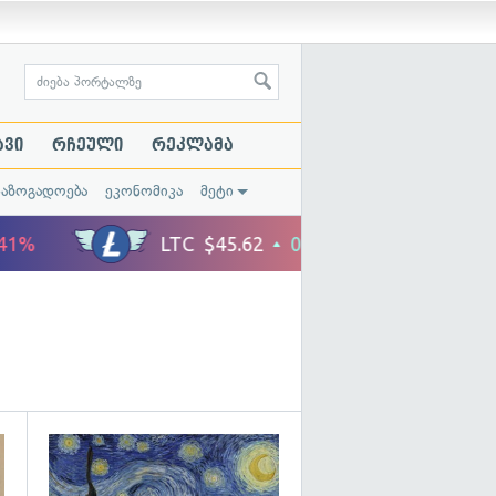
ავი
რჩეული
რეკლამა
საზოგადოება
ეკონომიკა
მეტი
გადახედვა
გადახედვა