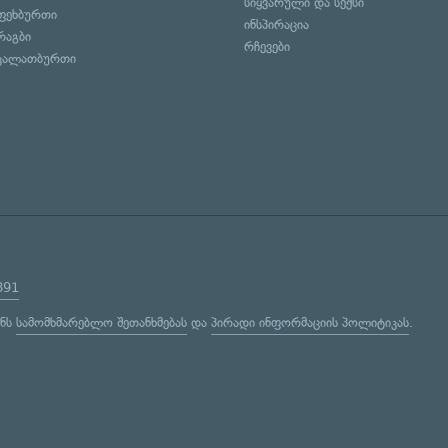
სიყვარული და სექსი
ფეხბურთი
ინსპირაცია
რაგბი
რჩევები
კალათბურთი
891
ენს
სამომხმარებლო შეთანხმებას
და
პირადი ინფორმაციის პოლიტიკას
.