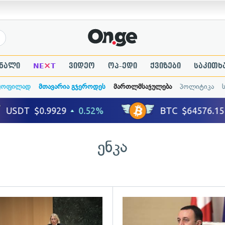
×
ნალი
NE
T
ვიდეო
ოპ-ედი
ქვიზები
საკითხ
ყოფილად
მთავარია გჯეროდეს
მართლმსაჯულება
პოლიტიკა
ენკა
ადახედვა
გადახედვა