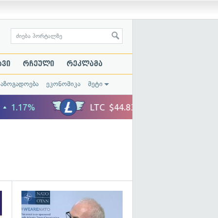
ავი
რჩეული
რეკლამა
საზოგადოება
ეკონომიკა
მეტი
გადახედვა
გადახედვა