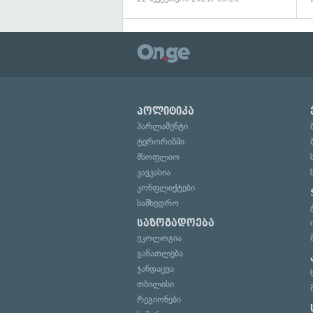
პოლიტიკა
პარლამენტი
ტერორიზმი
მსოფლიო
კავკასია
კონფლიქტები
სამხედრო
საზოგადოება
ეკოლოგია
განათლება
ჯანდაცვა
თბილისი
რეგიონები