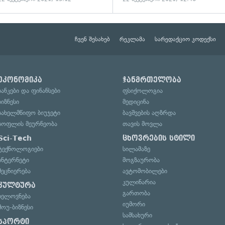
ჩვენ შესახებ
რეკლამა
სარედაქციო კოდექსი
ეკონომიკა
ჯანმრთელობა
ბანკები და ფინანსები
ფსიქოლოგია
ბიზნესი
მედიცინა
სახელმწიფო ბიუჯეტი
ბავშვების აღზრდა
სოფლის მეურნეობა
თავის მოვლა
Sci-Tech
ცხოვრების სტილი
ტექნოლოგიები
სილამაზე
ინტერნეტი
მოგზაურობა
მეცნიერება
ავტომობილები
კულინარია
კულტურა
გართობა
ხელოვნება
იუმორი
შოუ-ბიზნესი
სამსახური
სპორტი