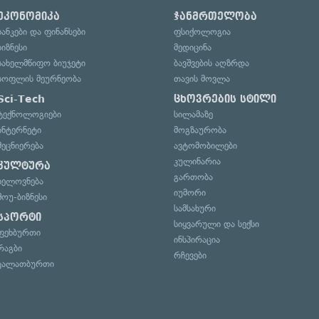
ეკონომიკა
ჯანმრთელობა
ბანკები და ფინანსები
ფსიქოლოგია
ბიზნესი
მედიცინა
სახელმწიფო ბიუჯეტი
ბავშვების აღზრდა
სოფლის მეურნეობა
თავის მოვლა
Sci-Tech
ცხოვრების სტილი
ტექნოლოგიები
სილამაზე
ინტერნეტი
მოგზაურობა
მეცნიერება
ავტომობილები
კულინარია
კულტურა
გართობა
ხელოვნება
იუმორი
შოუ-ბიზნესი
სამსახური
სპორტი
სიყვარული და სექსი
ფეხბურთი
ინსპირაცია
რაგბი
რჩევები
კალათბურთი