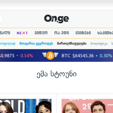
×
ნალი
NE
T
ვიდეო
ოპ-ედი
ქვიზები
საკითხ
ყოფილად
მთავარია გჯეროდეს
მართლმსაჯულება
პოლიტიკა
ემა სტოუნი
ადახედვა
გადახედვა