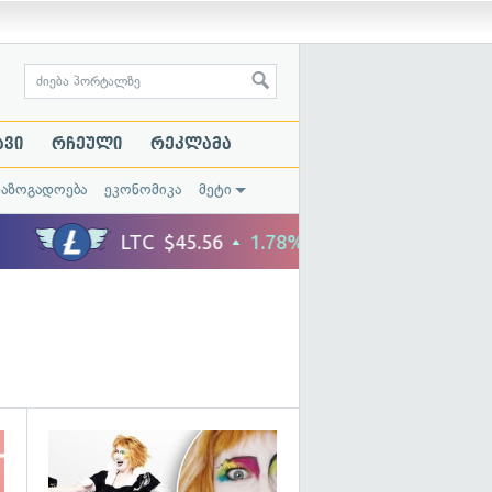
ავი
რჩეული
რეკლამა
საზოგადოება
ეკონომიკა
მეტი
გადახედვა
გადახედვა