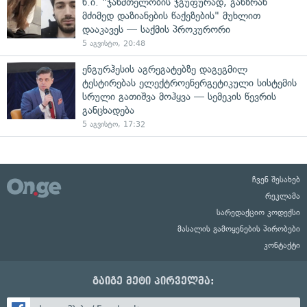
ნ.ი. "ჯანმთელობის ჯგუფურად, განზრახ
მძიმედ დაზიანების წაქეზების" მუხლით
დააკავეს — საქმის პროკურორი
5 აგვისტო, 20:48
ენგურჰესის აგრეგატებზე დაგეგმილ
ტესტირებას ელექტროენერგეტიკული სისტემის
სრული გათიშვა მოჰყვა — სემეკის წევრის
განცხადება
5 აგვისტო, 17:32
ჩვენ შესახებ
რეკლამა
სარედაქციო კოდექსი
მასალის გამოყენების პირობები
კონტაქტი
გაიგე მეტი პირველმა: