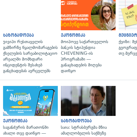
საზოგადოება
ეკონომიკა
მეცნიერ
ჯივიპი რუსთაველის
მოიპოვე საქართველოს
ქვიზი: შ
გამზირზე წყალმომარაგების
ბანკის სტიპენდია
გეოგრაფ
ქსელების სარეაბილიტაციო
CHEVENING-ის
თუ მერვ
არეალში მომხდარი
პროგრამაში —
ინციდენტის შესახებ
განაცხადების მიღება
განცხადებას ავრცელებს
დაიწყო
ეკონომიკა
საზოგადოება
საგანძურის მარათონში
საია: სტრასბურგმა მზია
ახალი თვე დაიწყო —
ამაღლობელის საქმეზე