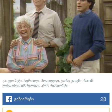
გაიგეთ მეტი:
სერიალი
,
ჰოლივუდი
,
ჯორჯ კლუნი
,
რაიან
გოსლინგი
,
ემა სტოუნი
,
კრის ჰემსვორტი
28
გაზიარება