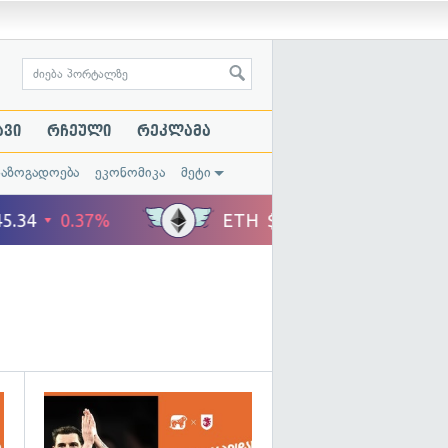
ავი
რჩეული
რეკლამა
საზოგადოება
ეკონომიკა
მეტი