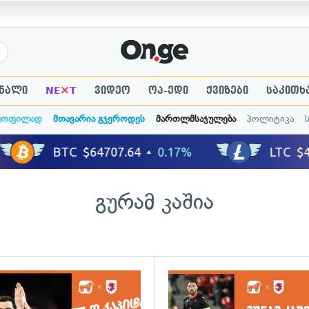
×
ნალი
NE
T
ვიდეო
ოპ-ედი
ქვიზები
საკითხ
ყოფილად
მთავარია გჯეროდეს
მართლმსაჯულება
პოლიტიკა
გურამ კაშია