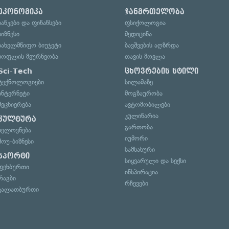
ეკონომიკა
ჯანმრთელობა
ბანკები და ფინანსები
ფსიქოლოგია
ბიზნესი
მედიცინა
სახელმწიფო ბიუჯეტი
ბავშვების აღზრდა
სოფლის მეურნეობა
თავის მოვლა
Sci-Tech
ცხოვრების სტილი
ტექნოლოგიები
სილამაზე
ინტერნეტი
მოგზაურობა
მეცნიერება
ავტომობილები
კულინარია
კულტურა
გართობა
ხელოვნება
იუმორი
შოუ-ბიზნესი
სამსახური
სპორტი
სიყვარული და სექსი
ფეხბურთი
ინსპირაცია
რაგბი
რჩევები
კალათბურთი