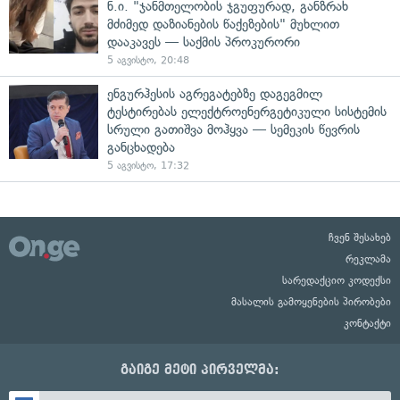
ნ.ი. "ჯანმთელობის ჯგუფურად, განზრახ
მძიმედ დაზიანების წაქეზების" მუხლით
დააკავეს — საქმის პროკურორი
5 აგვისტო, 20:48
ენგურჰესის აგრეგატებზე დაგეგმილ
ტესტირებას ელექტროენერგეტიკული სისტემის
სრული გათიშვა მოჰყვა — სემეკის წევრის
განცხადება
5 აგვისტო, 17:32
ჩვენ შესახებ
რეკლამა
სარედაქციო კოდექსი
მასალის გამოყენების პირობები
კონტაქტი
გაიგე მეტი პირველმა: