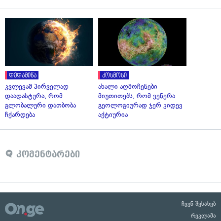
დედამიწა
კოსმოსი
კვლევამ პირველად
ახალი აღმოჩენები
დაადასტურა, რომ
მიუთითებს, რომ ვენერა
გლობალური დათბობა
გეოლოგიურად ჯერ კიდევ
ჩქარდება
აქტიურია
კომენტარები
ჩვენ შესახებ
რეკლამა