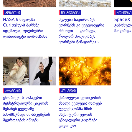
კოსმოსი
მეცნიერება
კოსმოსი
NASA-ს მავალმა
მგლები ნადირობენ,
SpaceX-
Curiosity-მ მარსზე
ყორნებს კი ყველაფერი
გამოსულ
იდუმალი, ფიჭისებრი
ახსოვთ — გაირკვა,
მთვარეს 
ლანდშაფტი აღმოაჩინა
როგორ პოულობენ
ყორნები ნანადირევს
ადამიანი
კოსმოსი
ცნობილი ბიოჰაკერი
ქართველი ფიზიკოსის
მენსტრუალური ციკლის
ახალი კვლევა: ინოუეს
შესახებ ყველაზე
ტელესკოპმა მზის
ამომწურავი მონაცემების
მაგნიტური ველის
შეგროვებას იწყებს
უნიკალური კადრები
გადაიღო