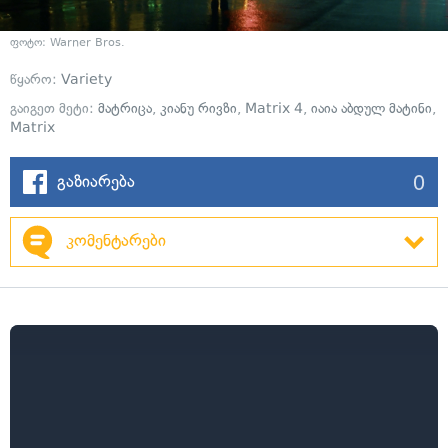
ფოტო: Warner Bros.
წყარო:
Variety
გაიგეთ მეტი:
მატრიცა
,
კიანუ რივზი
,
Matrix 4
,
იაია აბდულ მატინი
,
Matrix
0
გაზიარება
კომენტარები