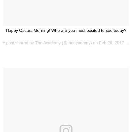
Happy Oscars Morning! Who are you most excited to see today?
A post shared by The Academy (@theacademy) on
Feb 26, 2017 at 9:57am PST