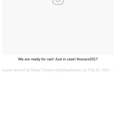
We are ready for rain! Just in case! #oscars2017
A post shared by Dolby Theatre (@dolbytheatre) on
Feb 25, 2017 at 11:40pm PST