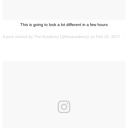
This is going to look a lot different in a few hours
A post shared by The Academy (@theacademy) on
Feb 26, 2017 at 10:28am PST