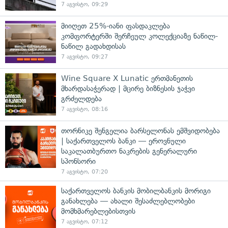
7 აგვისტო, 09:29
მიიღეთ 25%-იანი ფასდაკლება
კომფორტერში შერჩეულ კოლექციაზე ნაწილ-
ნაწილ გადახდისას
7 აგვისტო, 09:27
Wine Square X Lunatic ერთმანეთის
მხარდასაჭერად | მცირე ბიზნესის ჯაჭვი
გრძელდება
7 აგვისტო, 08:16
თორნიკე შენგელია ბარსელონას ემშვიდობება
| საქართველოს ბანკი — ეროვნული
საკალათბურთო ნაკრების გენერალური
სპონსორი
7 აგვისტო, 07:20
საქართველოს ბანკის მობილბანკის მორიგი
განახლება — ახალი შესაძლებლობები
მომხმარებლებისთვის
7 აგვისტო, 07:12