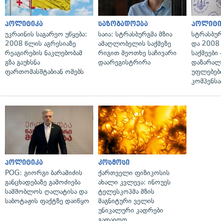
პოლიტიკა
საზოგადოება
პოლიტი
უკრაინის საგარეო უწყება:
საია: სტრასბურგმა მზია
სტრასბუ
2008 წლის აგრესიაზე
ამაღლობელის საქმეზე
და 2008
რეაგირების ნაკლებობამ
რიგით მეოთხე საჩივარი
საქმეები
გზა გაუხსნა
დაარეგისტრირა
დაზარა
ფართომასშტაბიან ომებს
უფლებებ
კომპენსა
პოლიტიკა
კოსმოსი
POG: გიორგი ბარამიძის
ქართველი ფიზიკოსის
განცხადებაზე გამოძიება
ახალი კვლევა: ინოუეს
სამშობლოს ღალატისა და
ტელესკოპმა მზის
საბოტაჟის ფაქტზე დაიწყო
მაგნიტური ველის
უნიკალური კადრები
გადაიღო