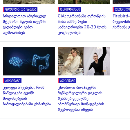
ფლორა და ფაუნა
ტერორიზმი
ტექნოლ
ჩრდილოეთ ამერიკულ
CIA: უკრაინაში ფრონტის
Firebird
მტკნარი წყლის თევზში
წინა ხაზზე რუსი
რეგიონშ
გადამდები კიბო
სამხედროები 20-30 წუთს
ქარხანა 
აღმოაჩინეს
ცოცხლობენ
ადამიანი
ადამიანი
კვლევა აჩვენებს, რომ
ცნობილი ბიოჰაკერი
ნაწლავები ტვინს
მენსტრუალური ციკლის
მოგონებების
შესახებ ყველაზე
ჩამოყალიბებაში ეხმარება
ამომწურავი მონაცემების
შეგროვებას იწყებს