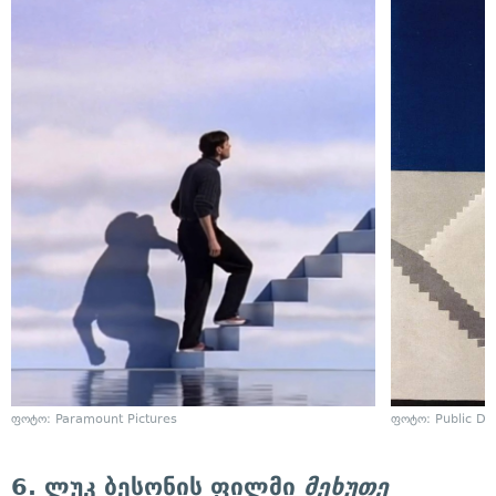
ფოტო: Paramount Pictures
ფოტო: Public D
6. ლუკ ბესონის ფილმი
მეხუთე