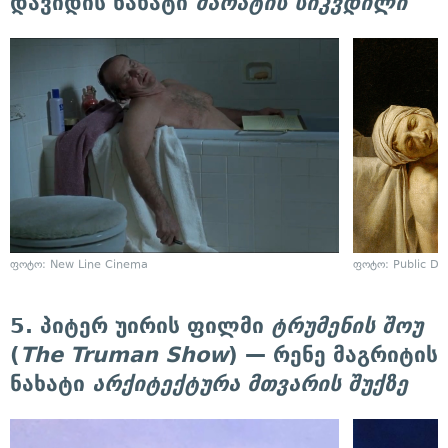
დავიდის ნახატი
მარატის სიკვდილი
ფოტო: New Line Cinema
ფოტო: Public D
5. პიტერ უირის ფილმი
ტრუმენის შოუ
(
The Truman Show
) — რენე მაგრიტის
ნახატი
არქიტექტურა მთვარის შუქზე