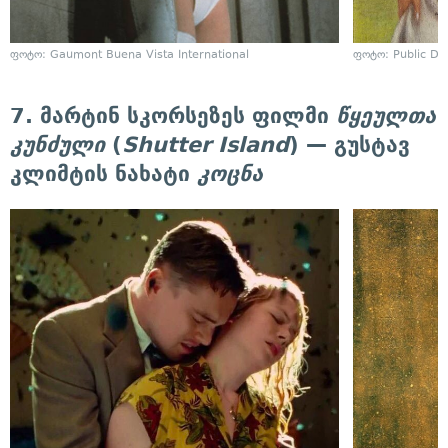
ფოტო: Gaumont Buena Vista International
ფოტო: Public D
7. მარტინ სკორსეზეს ფილმი
წყეულთა
კუნძული
(
Shutter Island
) — გუსტავ
კლიმტის ნახატი
კოცნა