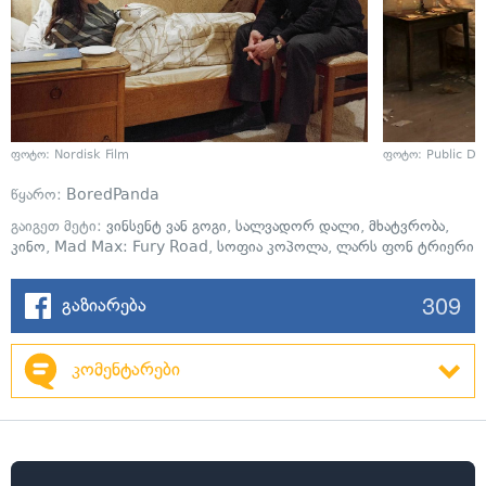
ფოტო: Nordisk Film
ფოტო: Public D
წყარო:
BoredPanda
გაიგეთ მეტი:
ვინსენტ ვან გოგი
,
სალვადორ დალი
,
მხატვრობა
,
კინო
,
Mad Max: Fury Road
,
სოფია კოპოლა
,
ლარს ფონ ტრიერი
309
გაზიარება
კომენტარები