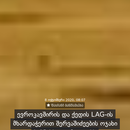
8 ოქტომბერი 2020, 08:07
ფასიანი განთავსება
ევროკავშირის და ქედის LAG-ის
მხარდაჭერით შერვაშიძეების ოჯახი