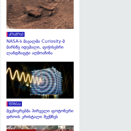
კოსმოსი
NASA-ს მავალმა Curiosity-მ
მარსზე იდუმალი, ფიჭისებრი
ლანდშაფტი აღმოაჩინა
გადახედვა
ფიზიკა
მეცნიერებმა პირველი ფოტონური
დროის კრისტალი შექმნეს