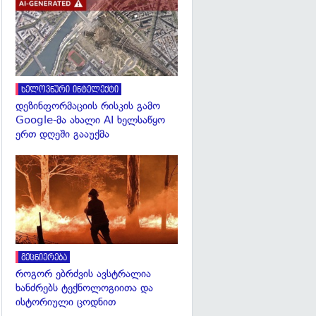
გადახედვა
ხელოვნური ინტელექტი
დეზინფორმაციის რისკის გამო
Google-მა ახალი AI ხელსაწყო
ერთ დღეში გააუქმა
გადახედვა
მეცნიერება
როგორ ებრძვის ავსტრალია
ხანძრებს ტექნოლოგიითა და
ისტორიული ცოდნით