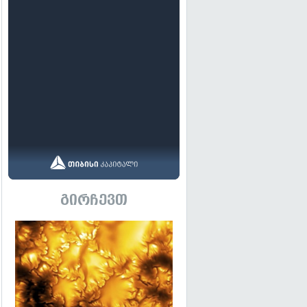
გირჩევთ
გადახედვა