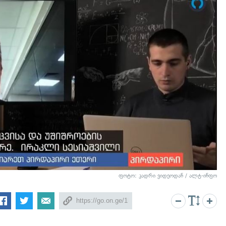
ფოტო: კადრი ვიდეოდან / ალტ-ინფო