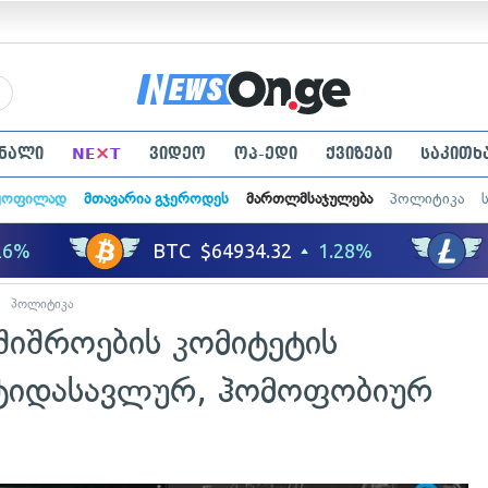
×
ნალი
NE
T
ვიდეო
ოპ-ედი
ქვიზები
საკითხ
ყოფილად
მთავარია გჯეროდეს
მართლმსაჯულება
პოლიტიკა
პოლიტიკა
შიშროების კომიტეტის
ნტიდასავლურ, ჰომოფობიურ