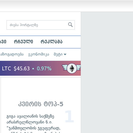
ავი
რჩეული
რეკლამა
საზოგადოება
ეკონომიკა
მეტი
კვირის ტოპ-5
გიგა ავალიანის საქმეზე
არასრულწლოვანი ნ.ი.
"ჯანმთელობის ჯგუფურად,