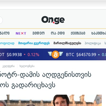
×
ნალი
NE
T
ვიდეო
ოპ-ედი
ქვიზები
საკითხ
ყოფილად
მთავარია გჯეროდეს
მართლმსაჯულება
პოლიტიკა
კულტურა
ხელოვნება
ნოტრ-დამის აღდგენისთვის
ოს გადარიცხავს