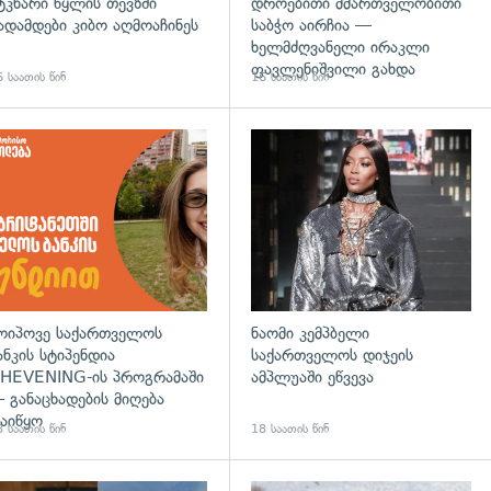
ტკნარი წყლის თევზში
დროებითი მმართველობითი
ადამდები კიბო აღმოაჩინეს
საბჭო აირჩია —
ხელმძღვანელი ირაკლი
ფავლენიშვილი გახდა
 საათის წინ
16 საათის წინ
დახედვა
ოიპოვე საქართველოს
ნაომი კემპბელი
ანკის სტიპენდია
საქართველოს დიჯეის
HEVENING-ის პროგრამაში
ამპლუაში ეწვევა
 განაცხადების მიღება
აიწყო
 საათის წინ
18 საათის წინ