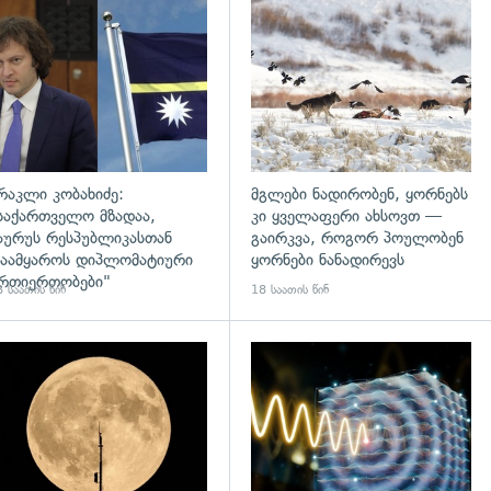
დახედვა
გადახედვა
რაკლი კობახიძე:
მგლები ნადირობენ, ყორნებს
საქართველო მზადაა,
კი ყველაფერი ახსოვთ —
აურუს რესპუბლიკასთან
გაირკვა, როგორ პოულობენ
აამყაროს დიპლომატიური
ყორნები ნანადირევს
რთიერთობები"
 საათის წინ
18 საათის წინ
დახედვა
გადახედვა