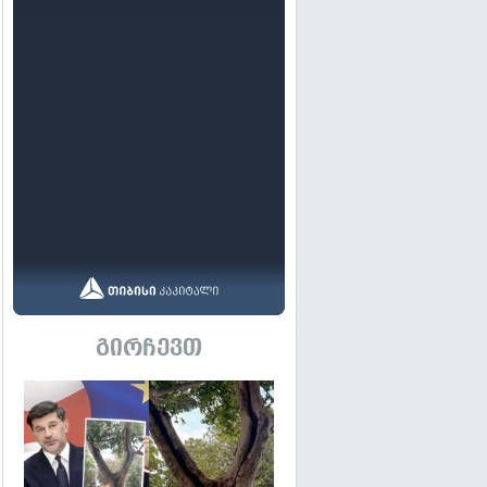
გირჩევთ
გადახედვა