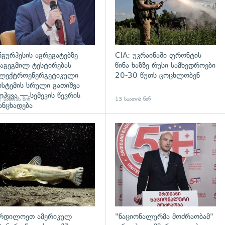
ნგურჰესის აგრეგატებზე
CIA: უკრაინაში ფრონტის
აგეგმილ ტესტირებას
წინა ხაზზე რუსი სამხედროები
ლექტროენერგეტიკული
20-30 წუთს ცოცხლობენ
ისტემის სრული გათიშვა
ოჰყვა — სემეკის წევრის
 საათის წინ
13 საათის წინ
ანცხადება
დახედვა
გადახედვა
რდილოეთ ამერიკულ
"ნაციონალურმა მოძრაობამ"