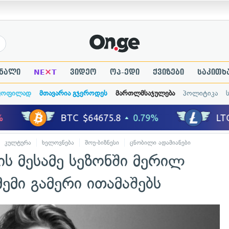
×
ნალი
NE
T
ვიდეო
ოპ-ედი
ქვიზები
საკითხ
ყოფილად
მთავარია გჯეროდეს
მართლმსაჯულება
პოლიტიკა
კულტურა
ხელოვნება
შოუ-ბიზნესი
ცნობილი ადამიანები
ის მესამე სეზონში მერილ
ემი გამერი ითამაშებს