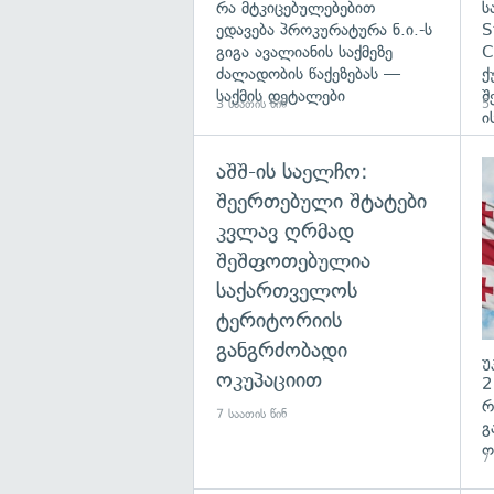
რა მტკიცებულებებით
ს
ედავება პროკურატურა ნ.ი.-ს
S
გიგა ავალიანის საქმეზე
C
ძალადობის წაქეზებას —
ქ
საქმის დეტალები
შ
3 საათის წინ
5 
ი
აშშ-ის საელჩო:
შეერთებული შტატები
კვლავ ღრმად
შეშფოთებულია
საქართველოს
ტერიტორიის
განგრძობადი
უ
ოკუპაციით
2
რ
7 საათის წინ
გ
ო
7 