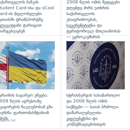
აქართველოს ბანკის
2008 წლის ომის შედეგები
tudent Card-ისა და sCool
დღემდე ძირს უთხრის
ard-ის მფლობელები
საქართველოს
უთაისში ტრანსპორტზე
უსაფრთხოებას,
ეღავათიანი ტარიფით
სუვერენიტეტსა და
საათის წინ
6 საათის წინ
სარგებლებენ
ტერიტორიულ მთლიანობას
— ევროკავშირის
პრესპიკერის განცხადება
გადახედვა
კრაინის საგარეო უწყება:
სტრასბურგის სასამართლო
008 წლის აგრესიაზე
და 2008 წლის ომის
ეაგირების ნაკლებობამ გზა
საქმეები — საიას ბრძოლა
აუხსნა ფართომასშტაბიან
დაზარალებულთა
მებს
უფლებებისა და
საათის წინ
8 საათის წინ
კომპენსაციებისთვის