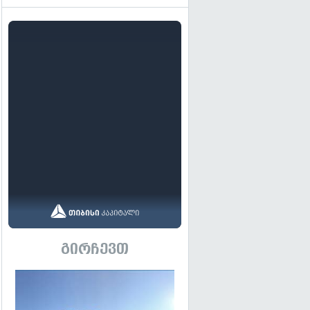
გირჩევთ
გადახედვა