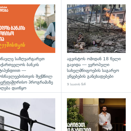
დახედვა
სწავლე საზღვარგარეთ
აგვისტოს ომიდან 18 წელი
აქართველოს ბანკის
გავიდა — ევროპული
ტიპენდიით —
სახელმწიფოების საგარეო
ოსწავლეებისთვის შექმნილ
უწყებების განცხადებები
აერთაშორისო პროგრამაზე
საათის წინ
9 საათის წინ
იღება დაიწყო
დახედვა
გადახედვა