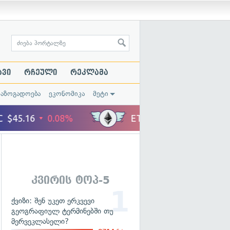
ავი
რჩეული
რეკლამა
საზოგადოება
ეკონომიკა
მეტი
კვირის ტოპ-5
ქვიზი: შენ უკეთ ერკვევი
გეოგრაფიულ ტერმინებში თუ
მერვეკლასელი?