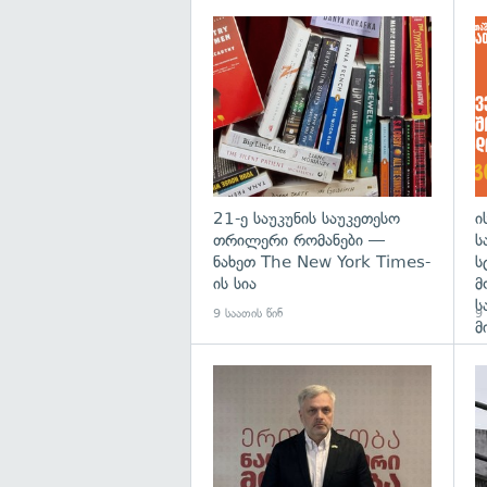
გა
21-ე საუკუნის საუკეთესო
ი
თრილერი რომანები —
ს
ნახეთ The New York Times-
ს
ის სია
მ
ს
9 საათის წინ
9 
მ
გა